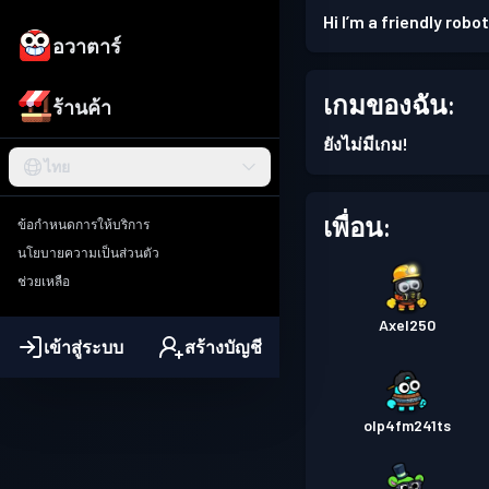
Hi I’m a friendly robot
อวาตาร์
เกมของฉัน:
ร้านค้า
ยังไม่มีเกม!
ไทย
เพื่อน:
ข้อกำหนดการให้บริการ
นโยบายความเป็นส่วนตัว
ช่วยเหลือ
Axel250
เข้าสู่ระบบ
สร้างบัญชี
olp4fm241ts