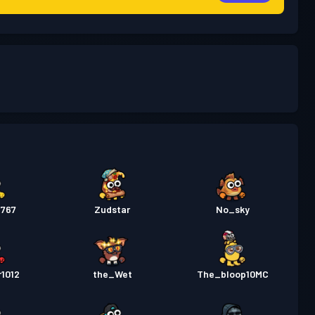
6767
Zudstar
No_sky
1012
the_Wet
The_bloop10MC