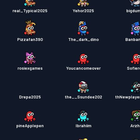
real_Typical2025
Yehor2025
bigdu
Pizzafan390
The_dark_dino
Banban
rosiexgames
Youcancomeover
Sofier
Drepa2025
the__Ssundee202
thNewplaye
pineApplepen
Ibrahiim
Arzh