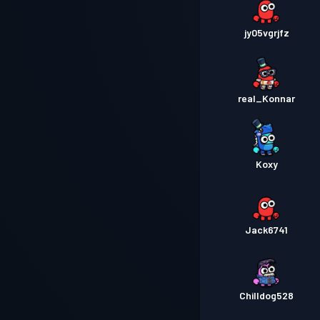
jy05vgrjfz
real_Konnar
Koxy
Jack6741
Chilldog528