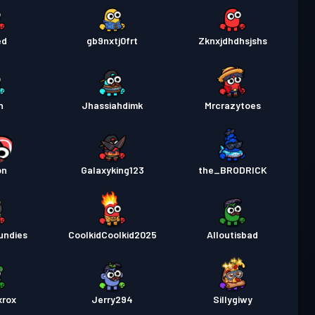
ed
gb9nxtj0frt
Zknxjdhdhsjshs
n
Jhassiahdimk
Mrcrazytoes
on
Galaxyking123
the_BRODRICK
undies
CoolkidCoolkid2025
Alloutisbad
xrox
Jerry294
Sillygiwy