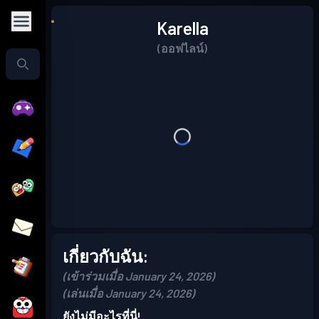
Karella
(ออฟไลน์)
เกี่ยวกับฉัน:
(เข้าร่วมเมื่อ January 24, 2026)
(เล่นเมื่อ January 24, 2026)
ยังไม่มีอะไรที่นี่!