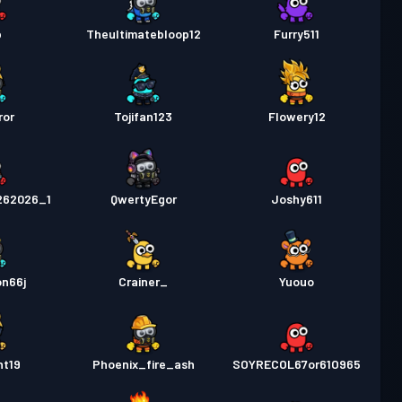
p
Theultimatebloop12
Furry511
ror
Tojifan123
Flowery12
262026_1
QwertyEgor
Joshy611
on66j
Crainer_
Yuouo
nt19
Phoenix_fire_ash
SOYRECOL67or61O965