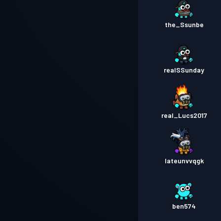
the_Ssunbe
realSSunday
real_Lucs2017
lateunvvqgk
ben574