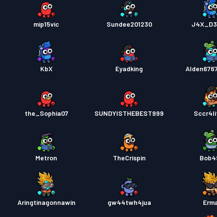
mip15vic
Sundee201230
J4X_D3
KbX
Eyadking
Alden676
the_Sophia07
SUNDYISTHEBEST999
Sccr4li
Metron
TheCrispin
Bob4
Aringtinagonnawin
gw44twh4jua
Erm