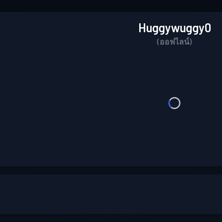
Huggywuggy0
(ออฟไลน์)