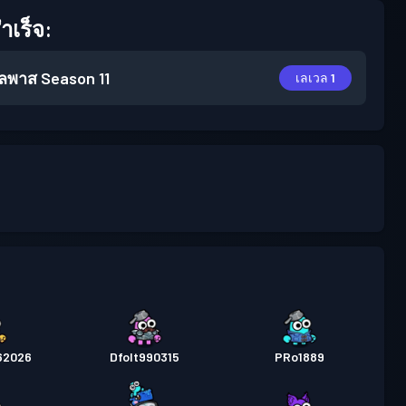
เร็จ:
ิลพาส
Season 11
เลเวล 1
62026
Dfolt990315
PRo1889