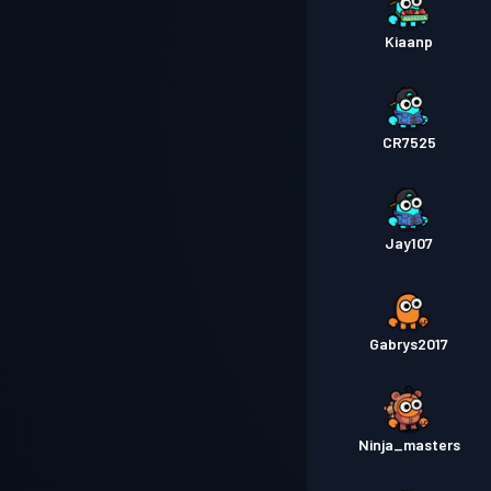
Kiaanp
CR7525
Jay107
Gabrys2017
Ninja_masters