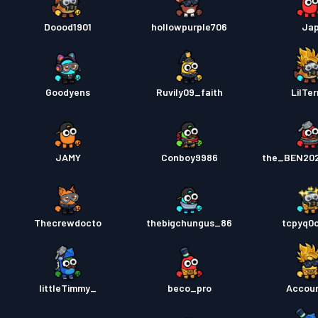
Doood1901
hollowpurple706
Ja
Goodyens
Ruvily09_faith
LilTer
JAMY
Conboy9986
the_BEN20
Thecrewdocto
thebigchungus_86
tcpyq0
littleTimmy_
beco_pro
Accou