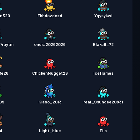
n320
Fkhdozdozd
Yqysykwi
74uytm
ondra20262026
Blake6_72
fe26
ChickenNugget29
Iceflames
99
Kiano_2013
real_Ssundee20831
al
Light_blue
Elib