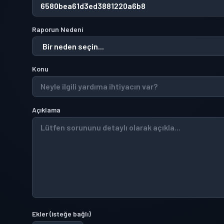
Raporun Nedeni
Konu
Açıklama
Ekler
(
isteğe bağlı
)