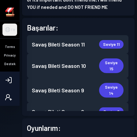
YOU if needed and DO NOT FRIEND ME
Başarılar:
TR
Savaş Bileti
Season 11
Seviye 11
Terms
Privacy
Seviye
Destek
Savaş Bileti
Season 10
15
Seviye
Savaş Bileti
Season 9
14
Savaş Bileti
Season 8
Seviye 2
Oyunlarım:
Savaş Bileti
Season 7
Seviye 4