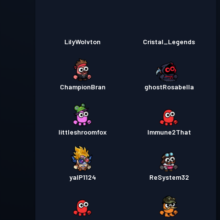
LilyWolvton
Cristal_Legends
ChampionBran
ghostRosabella
littleshroomfox
Immune2That
yalP1124
ReSystem32