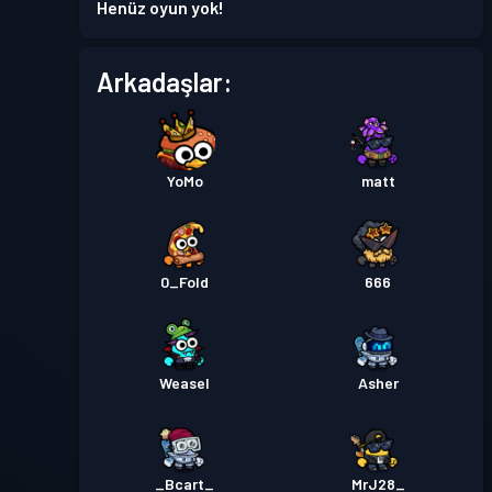
Henüz oyun yok!
Savaş Bileti
Season 6
Seviye 5
Arkadaşlar:
Seviye
Savaş Bileti
Season 5
14
YoMo
matt
Savaş Bileti
Season 4
Seviye 8
Seviye
Savaş Bileti
Season 3
0_Fold
666
30
Premium Savaş Bileti
Seviye
30
Season 2
Weasel
Asher
Seviye
Savaş Bileti
Season 1
24
_Bcart_
MrJ28_