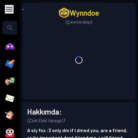
Wynndoe
(Çevrimdışı)
Hakkımda:
(Çok Eski Hesap!)
A sly fox :3 only dm if I dmed you, are a friend,
or its important dont friend me, i will friend