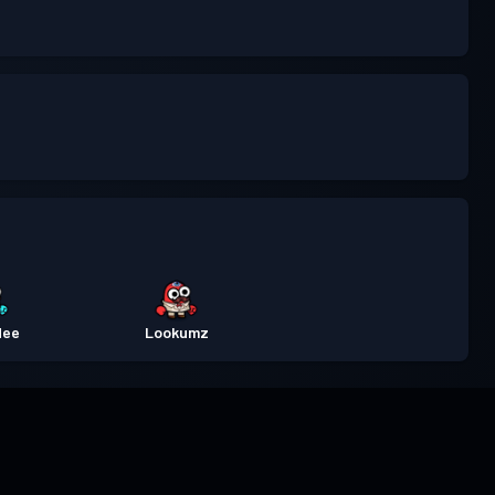
dee
Lookumz