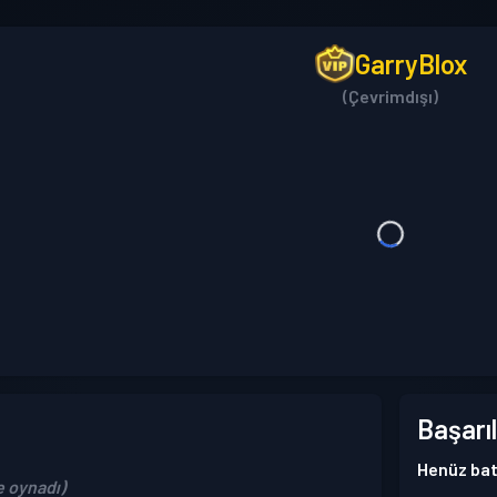
GarryBlox
(Çevrimdışı)
Başarıl
Henüz bat
e oynadı)