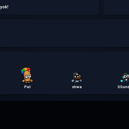
 yok!
Pat
shwa
SSun