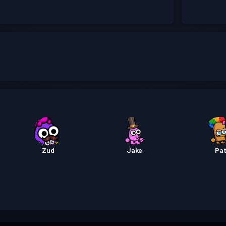
Zud
Jake
Pa