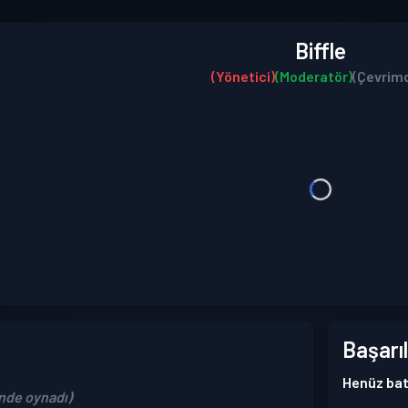
Biffle
(Yönetici)
(Moderatör)
(Çevrimd
Başarıl
Henüz bat
inde oynadı)