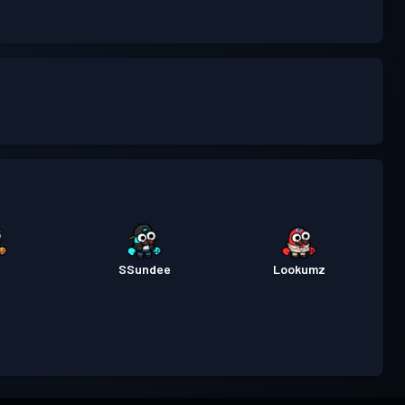
t
SSundee
Lookumz