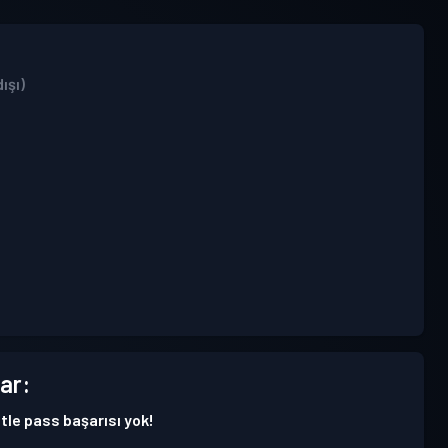
ışı)
ar:
tle pass başarısı yok!