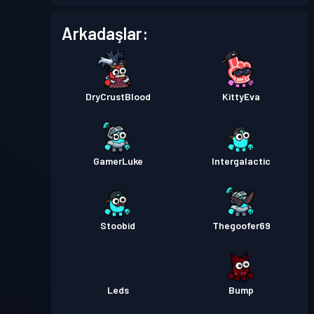
Savaş Bileti
Season 1
16
Arkadaşlar:
DryCrustBlood
KittyEva
GamerLuke
Intergalactic
Stoobid
Thegoofer69
Leds
Bump