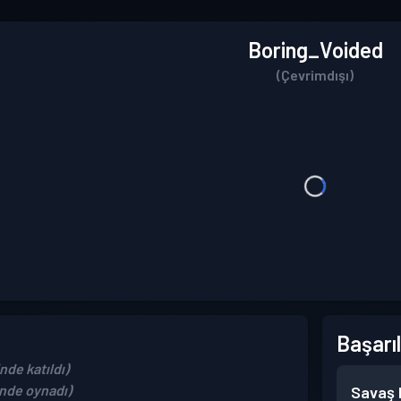
Boring_Voided
(Çevrimdışı)
Başarıl
nde katıldı)
inde oynadı)
Savaş B