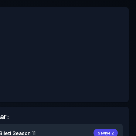
ar:
ileti
Season 11
Seviye 2