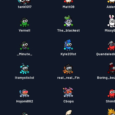
Savaş B
tank1017
Matt09
Aide
Savaş B
Vernell
The_blackest
Missy
_Minute_
Kyle201st
Quandaled
Itsmysticlol
real_real_Fin
Boring_be
Hojomi862
Cbops
Shimt