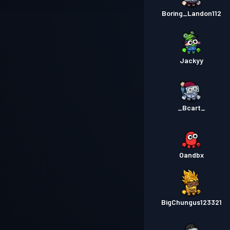
Boring_Landon112
Jackyy
_Bcart_
Oandbx
BigChungus123321