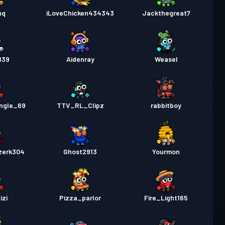
ileti
Season 2
Seviye 3
nq
iLoveChicken434343
Jackthegreat7
ileti
Season 1
Seviye 1
B39
Aidenray
Weasel
ingle_69
TTV_RL_Clipz
rabbitboy
zerk304
Ghost2913
Yourmon
izi
Pizza_parlor
Fire_Light165