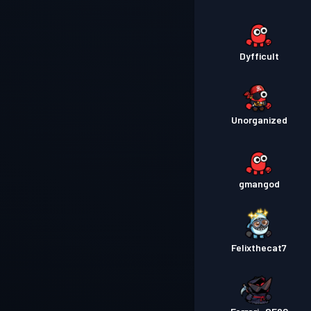
Dyfficult
Unorganized
gmangod
Felixthecat7