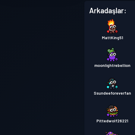
Arkadaşlar:
MattKing51
moonlightrebellion
Ssundeeforeverfan
Pittedwolf26221