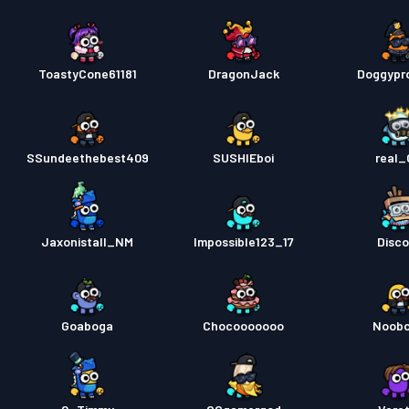
ToastyCone61181
DragonJack
Doggypr
SSundeethebest409
SUSHIEboi
real_
Jaxonistall_NM
Impossible123_17
Disco
Goaboga
Chocooooooo
Noob