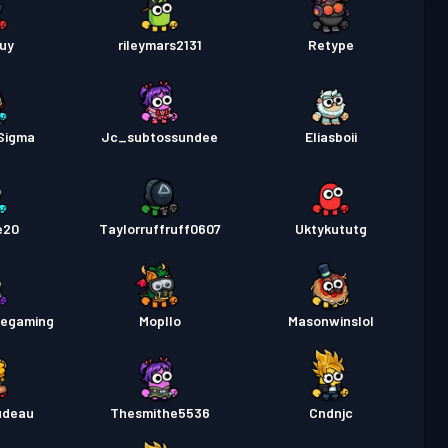
guy
rileymars2131
Retype
Sigma
Jc_subtossundee
Eliasboii
e20
Taylorruffruff0607
Uktykututg
megaming
Mopllo
Masonwinslol
rudeau
Thesmithe5536
Cndnjc