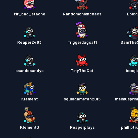
Mr_bad_stache
Randomchiknchaos
Epic
Reaper2463
Triggerdagoat1
SamThe
ssundesundys
TinyTheCat
boogi
Klement
squidgamefan2015
maimuspri
Klement3
Reaperplays
phillipt