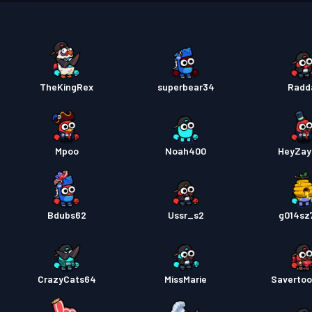
Savaş B
Premiu
TheKingRex
superbear34
Radd
Savaş B
Mpoo
Noah400
HeyZay
Savaş B
Bdubs62
Ussr_s2
g014sz
CrazyCats64
MissMarie
Savertoo