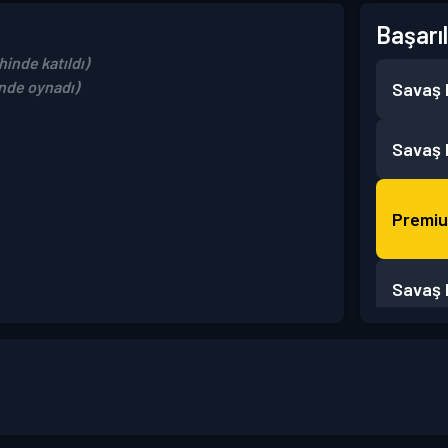
Başarıl
hinde katıldı)
inde oynadı)
Savaş B
Savaş B
Premiu
Savaş B
Savaş B
Savaş B