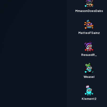
MmasonDoesDabs
MatteoFSainz
ResuedR_
Weasel
Klement2