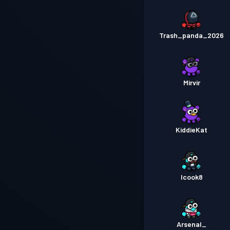
Trash_panda_2026
Mirvir
KiddieKat
Icook8
Arsenal_