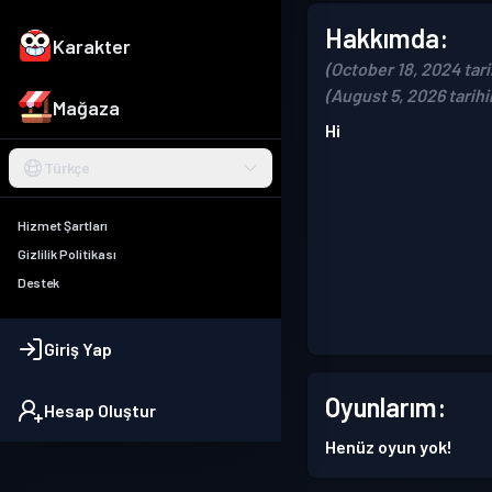
Hakkımda:
Karakter
(October 18, 2024 tari
(August 5, 2026 tarih
Mağaza
Hi
Türkçe
Hizmet Şartları
Gizlilik Politikası
Destek
Giriş Yap
Oyunlarım:
Hesap Oluştur
Henüz oyun yok!