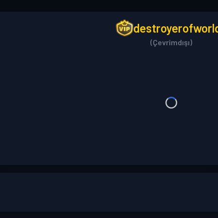
destroyerofworl
(Çevrimdışı)