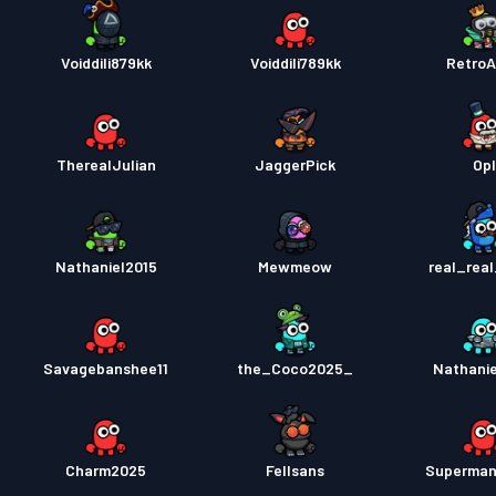
Voiddili879kk
Voiddili789kk
RetroA
TherealJulian
JaggerPick
Opl
Nathaniel2015
Mewmeow
real_rea
Savagebanshee11
the_Coco2025_
Nathani
Charm2025
Fellsans
Superman