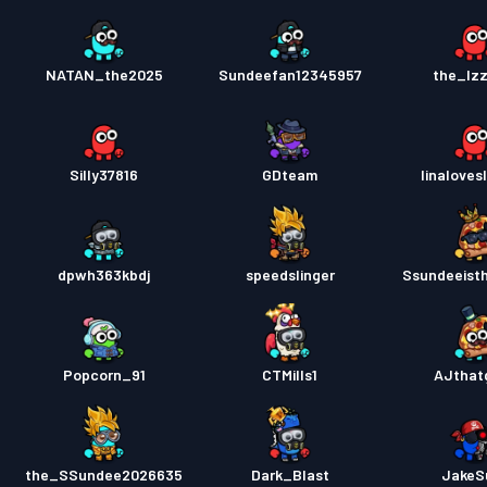
NATAN_the2025
Sundeefan12345957
the_Iz
Silly37816
GDteam
linaloves
dpwh363kbdj
speedslinger
Ssundeeist
Popcorn_91
CTMills1
AJthat
the_SSundee2026635
Dark_Blast
JakeSu