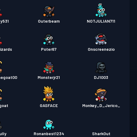
zy531
Outerbeam
NOTJULIAN711
lizards
Poter67
Onscreenezio
hegoat00
Monsterjr21
DJ1003
goat
GASFACE
Monkey_D_Jerico_
lly
Ronanbest1234
SharkOut