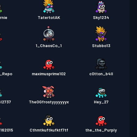
rnie
TatertotAK
Sky1234
1_ChaosCo_1
Stubbo13
l_Repo
maximusprime102
c0tton_b4ll
el2737
TheOGfrostyyyyyyyx
Hey_27
162015
Cthmtkuftkufktf7tf
the_the_Purply