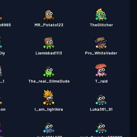
o8965
MR_Potato123
TheGlitcher
Oiy
Liamisbad1113
Pro_WhiteVader
_1
The_real_SlimeDude
T_raid
con
I_am_lightkira
Luka361_91