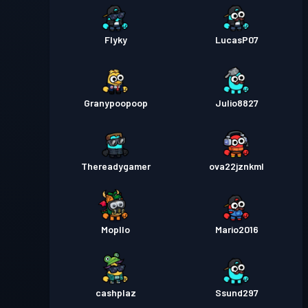
Flyky
LucasP07
Granypoopoop
Julio8827
Thereadygamer
ova22jznkml
Mopllo
Mario2016
cashplaz
Ssund297