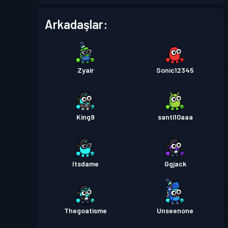
Arkadaşlar:
Zyair
Sonic12345
King9
santi10aaa
Itsdame
Ggjack
Thegoatisme
Unseenone