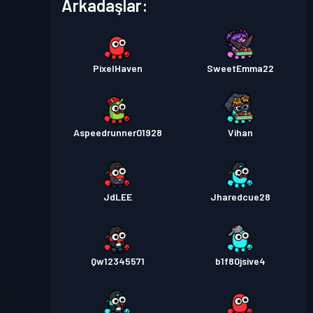
Arkadaşlar:
PixelHaven
SweetEmma22
Aspeedrunner01928
Vihan
JdLEE
Jharedcue28
Qw12345571
b1f80jsive4