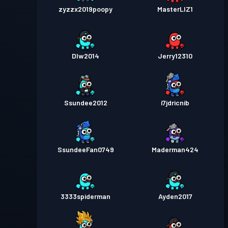
zyzzx2019poopy
MasterLIZ1
Dlw2014
Jerry12310
Ssundee2012
i7jdricnib
SsundeeFan0749
Maderman424
3333spiderman
Ayden2017