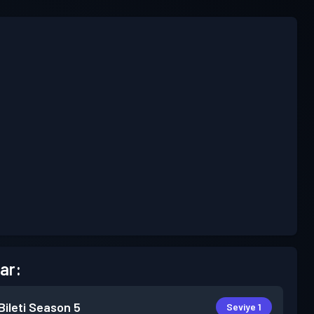
ar:
ileti
Season 5
Seviye 1