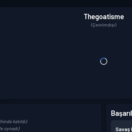
Thegoatisme
(Çevrimdışı)
Başarıl
hinde katıldı)
de oynadı)
Savaş B