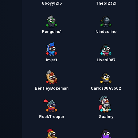
Gboyy1215
Theo12321
Penguins1
Nindzolino
Imjeff
Lives1987
BentleyBozeman
Carlos8649562
RoekTrooper
Sualmy