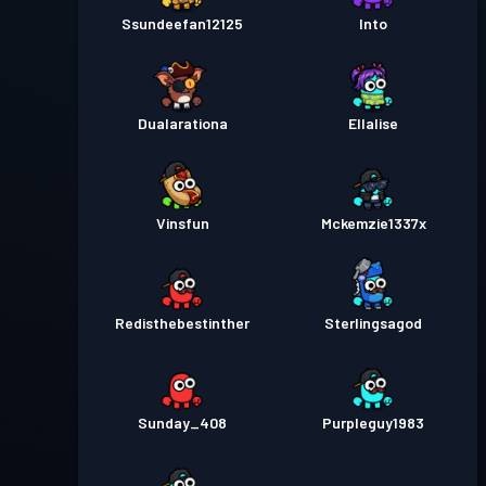
Ssundeefan12125
Into
Dualarationa
Ellalise
Vinsfun
Mckemzie1337x
Redisthebestinther
Sterlingsagod
Sunday_408
Purpleguy1983