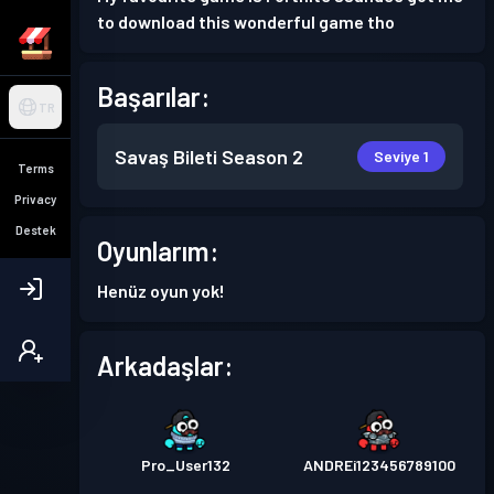
to download this wonderful game tho
Başarılar:
TR
Savaş Bileti
Season 2
Seviye 1
Terms
Privacy
Destek
Oyunlarım:
Henüz oyun yok!
Arkadaşlar:
Pro_User132
ANDREi123456789100