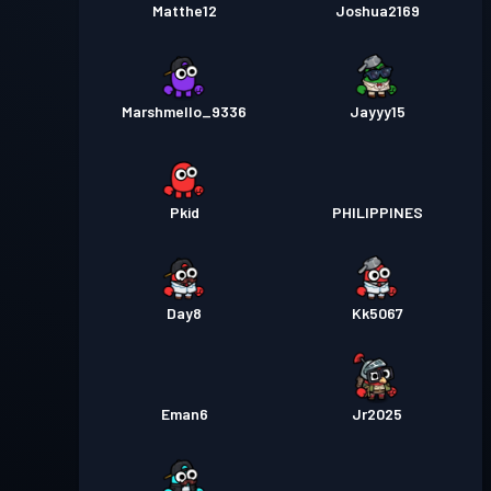
Matthe12
Joshua2169
Marshmello_9336
Jayyy15
Pkid
PHILIPPINES
Day8
Kk5067
Eman6
Jr2025