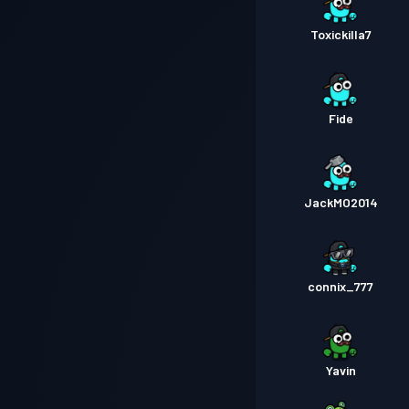
Toxickilla7
Fide
JackMO2014
connix_777
Yavin