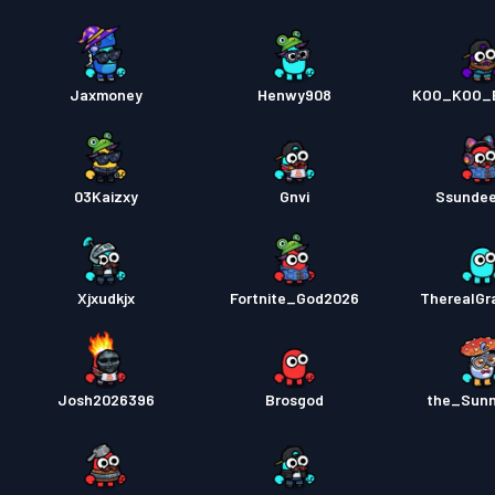
Jaxmoney
Henwy908
KOO_KOO_
03Kaizxy
Gnvi
Ssunde
Xjxudkjx
Fortnite_God2026
TherealGr
Josh2026396
Brosgod
the_Sun