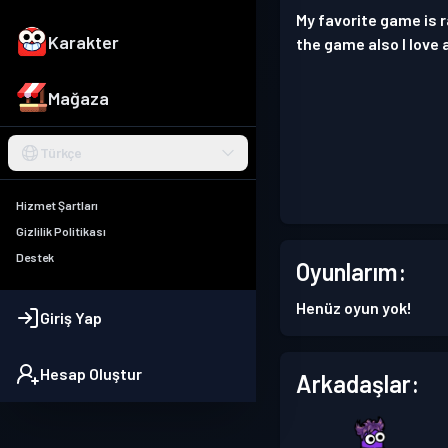
My favorite game is 
Karakter
the game also I love 
Mağaza
Türkçe
Hizmet Şartları
Gizlilik Politikası
Destek
Oyunlarım:
Henüz oyun yok!
Giriş Yap
Hesap Oluştur
Arkadaşlar: