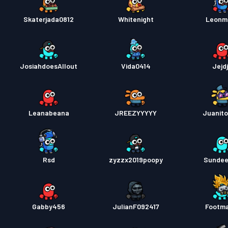
Skaterjada0812
Whitenight
Leonm
JosiahdoesAllout
Vida0414
Jejdj
Leanabeana
JREEZYYYYY
Juanit
Rsd
zyzzx2019poopy
Sunde
Gabby456
JulianF092417
Footm