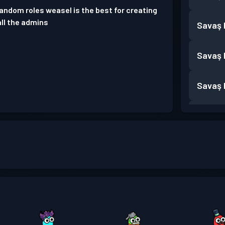
random roles weasel is the best for creating
all the admins
Savaş B
Savaş B
Savaş B
Savaş B
Savaş B
Savaş B
Savaş B