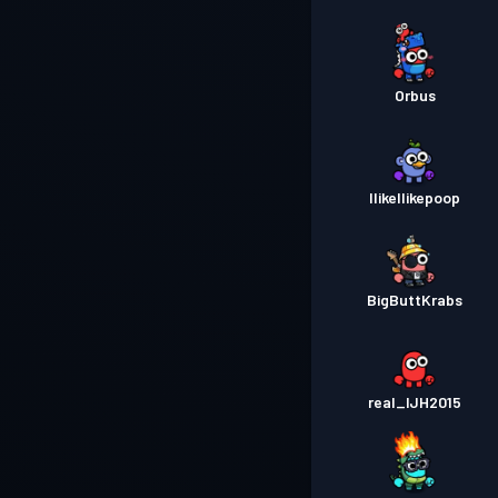
Orbus
IlikeIlikepoop
BigButtKrabs
real_IJH2015