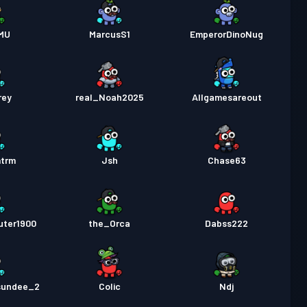
MU
MarcusS1
EmperorDinoNug
rey
real_Noah2025
Allgamesareout
mtrm
Jsh
Chase63
uter1900
the_Orca
Dabss222
sundee_2
Colic
Ndj