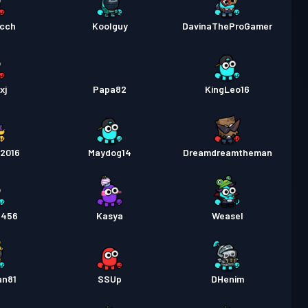
cch
Koolguy
DavinaTheProGamer
xj
Papa82
KingLeo16
o2016
Maydog14
Dreamdreamtheman
e456
Kasya
Weasel
an81
SSUp
DHenim