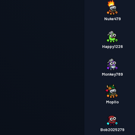
Nuke479
Happy1226
Monkey789
Mopllo
Bob2025279