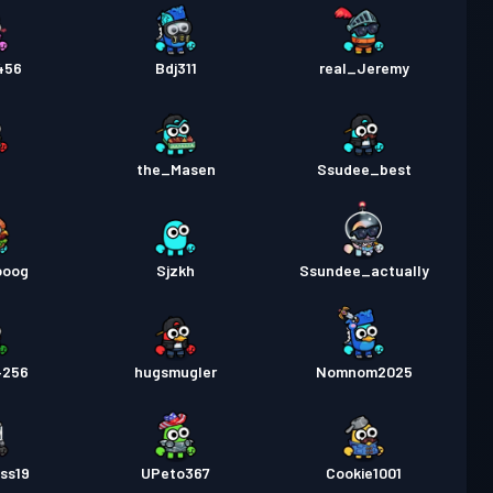
456
Bdj311
real_Jeremy
the_Masen
Ssudee_best
ooog
Sjzkh
Ssundee_actually
4256
hugsmugler
Nomnom2025
ss19
UPeto367
Cookie1001