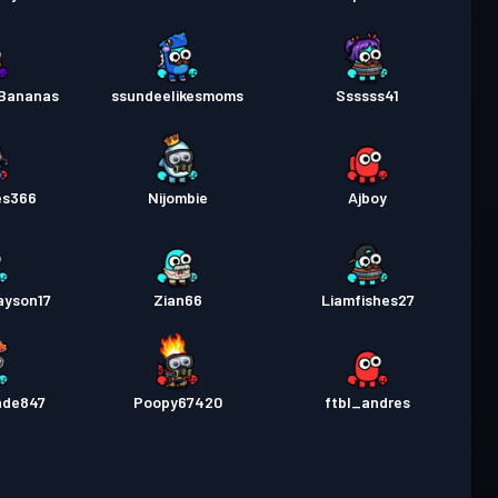
Bananas
ssundeelikesmoms
Ssssss41
es366
Nijombie
Ajboy
ayson17
Zian66
Liamfishes27
nde847
Poopy67420
ftbl_andres