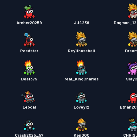
Archer20259
JJ4239
Dogman_12
Reedster
Rey11baseball
Drea
Dee1375
real_KingCharles
Slay
Lebcal
Lovey12
Ethan20
Crash2025_57
KenOOO
CHRIS