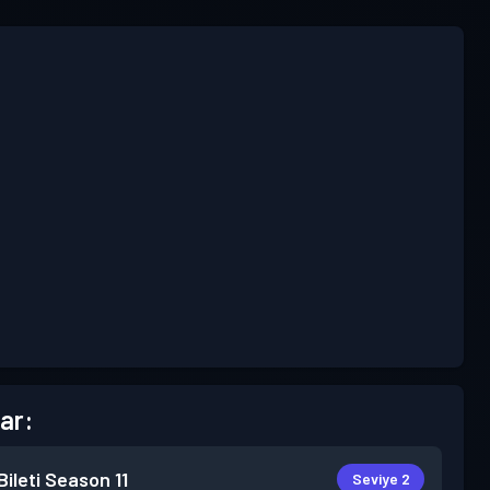
ar:
ileti
Season 11
Seviye 2