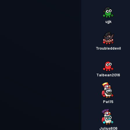
ujjk
Troubleddevil
Talbean2016
Pat15
Julius606