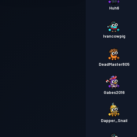
Huh6
Ivancowpig
DeadMaster805
Gabes2016
Dapper_Snail