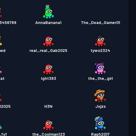
3456789
AnnaBanana1
The_Dead_Gamer01
med
real_real_Gab2025
tywo2324
Cat
Ight383
the_the_girl
12025
H3N
Jxjzs
_fyf
the_Coolman123
Raph2017