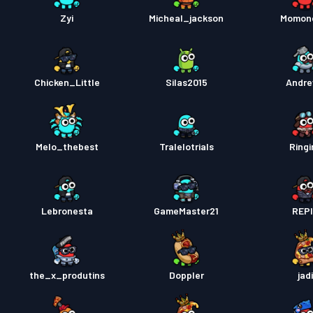
Savaş B
Zyi
Micheal_jackson
Momon
Chicken_Little
Silas2015
Andr
Melo_thebest
Tralelotrials
Ringi
Lebronesta
GameMaster21
REP
the_x_produtins
Doppler
jad