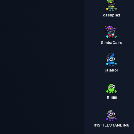
cashplaz
SimbaCairo
jajabol
Riiiiiiii
IMSTILLSTANDING