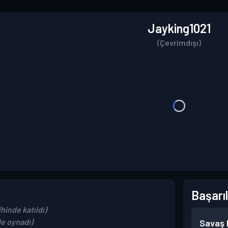
Jayking1021
(Çevrimdışı)
Başarıl
hinde katıldı)
de oynadı)
Savaş B