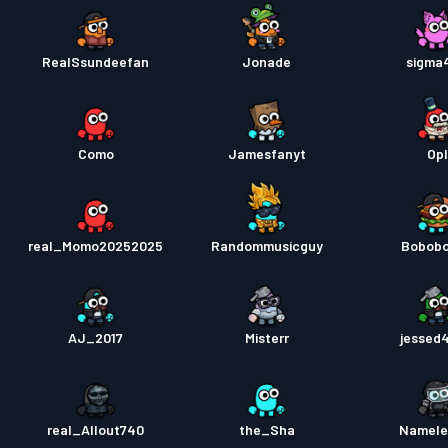
RealSsundeefan
Jonade
sigma
Como
Jamesfanyt
Opl
real_Momo20252025
Randommusicguy
Bobob
AJ_2017
Misterr
jessed
real_Allout740
the_Sha
Namele