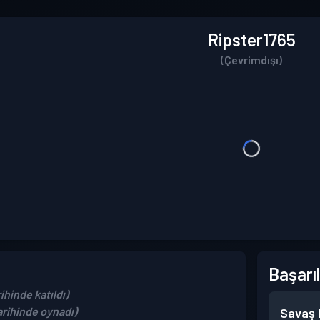
Ripster1765
(Çevrimdışı)
Başarıl
ihinde katıldı)
rihinde oynadı)
Savaş B