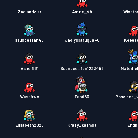
Zaqiandziar
Amine_49
Winsto
ssundeefan45
Jadlyssafuqua40
Keeee
Asher861
Ssundee_fan1233456
Naterhe
Wusk4wn
Fab663
Poseidon_
Elisabeth2025
Krazy_kailmba
Endn