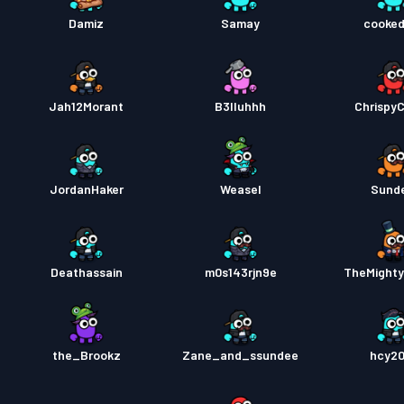
Damiz
Samay
cooke
Jah12Morant
B3lluhhh
Chrispy
JordanHaker
Weasel
Sund
Deathassain
m0s143rjn9e
TheMighty
the_Brookz
Zane_and_ssundee
hcy2