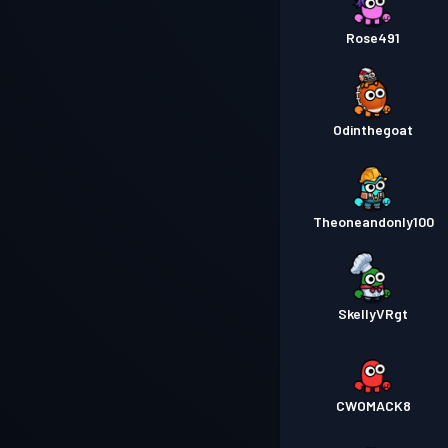
Rose491
Odinthegoat
Theoneandonly100
SkellyVRgt
CWOMACK8