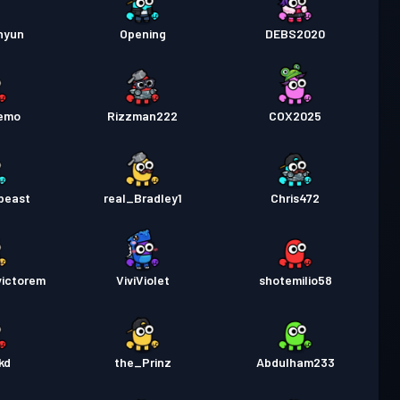
nyun
Opening
DEBS2020
emo
Rizzman222
COX2025
beast
real_Bradley1
Chris472
victorem
ViviViolet
shotemilio58
kd
the_Prinz
Abdulham233