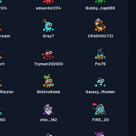
d124
eduardo1234
Bubby_nap666
Cream
GrayT
CRASHOUT21
ert
Tryman202020
Pic75
Rizzler
9hk1no6sieb
Galaxy_Monker
050
chic_182
FIRE_20