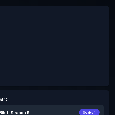
ar:
ileti
Season 9
Seviye 1