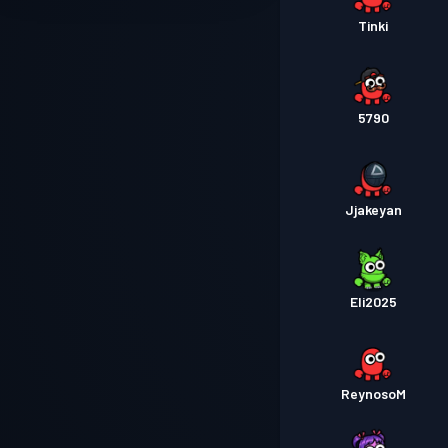
Tinki
5790
Jjakeyan
Eli2025
ReynosoM