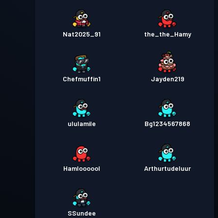
Nat2025_91
the_the_Hamy
Chefmuffin1
Jayden219
ululamile
Bg1234567868
Hamloooool
Arthurtudeluur
SSundee