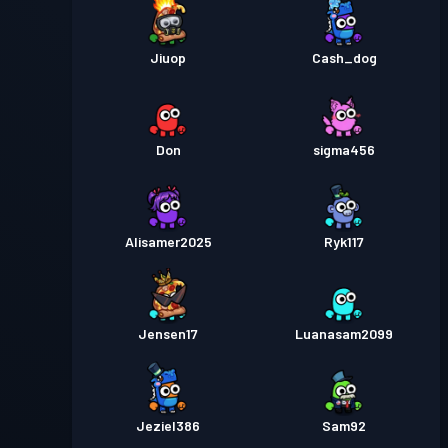
Jiuop
Cash_dog
Don
sigma456
Alisamer2025
Ryk117
Jensen17
Luanasam2099
Jeziel386
Sam92