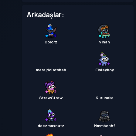
Arkadaşlar:
Savaş Bileti
Season 3
Seviye 4
Colorz
Vihan
merajdolatshah
Finlayboy
StrawStraw
Kurusake
deezmaxnutz
Mmmbchhf