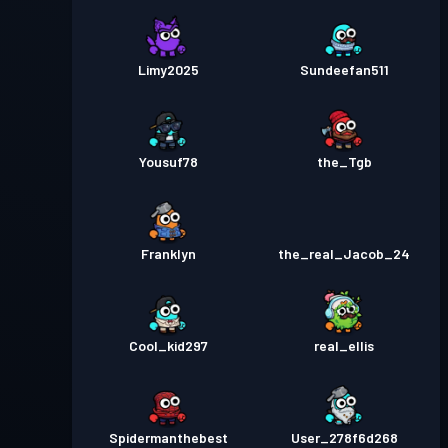
Limy2025
Sundeefan511
Yousuf78
the_Tgb
Franklyn
the_real_Jacob_24
Cool_kid297
real_ellis
Spidermanthebest
User_278f6d268