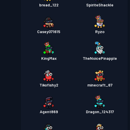
bread_122
SpiriteShackle
Casey071615
Ryzo
KingMax
TheNoicePinapple
Tikofishy2
minecraft_67
Agent869
Dragon_124317