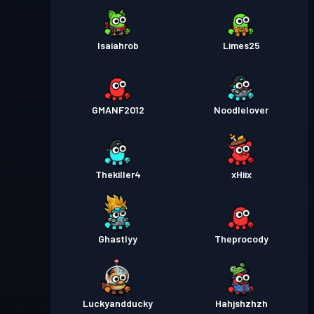
Isaiahrob
Limes25
GMANF2012
Noodlelover
Thekiller4
xHiix
Ghastlyy
Theprocody
Luckyandducky
Hahjshzhzh