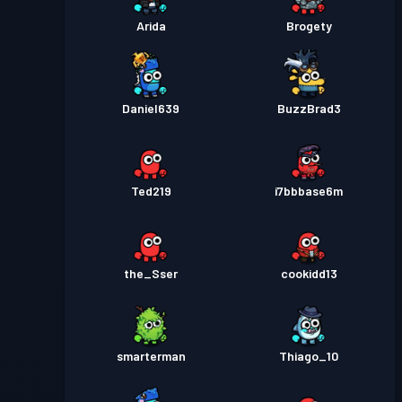
Arida
Brogety
Daniel639
BuzzBrad3
Ted219
i7bbbase6m
the_Sser
cookidd13
smarterman
Thiago_10