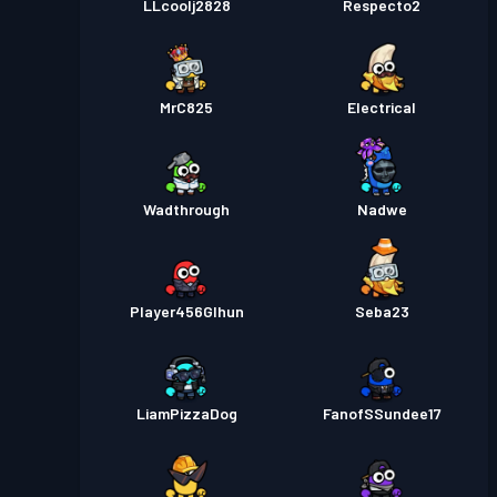
LLcoolj2828
Respecto2
MrC825
Electrical
Wadthrough
Nadwe
Player456GIhun
Seba23
LiamPizzaDog
FanofSSundee17