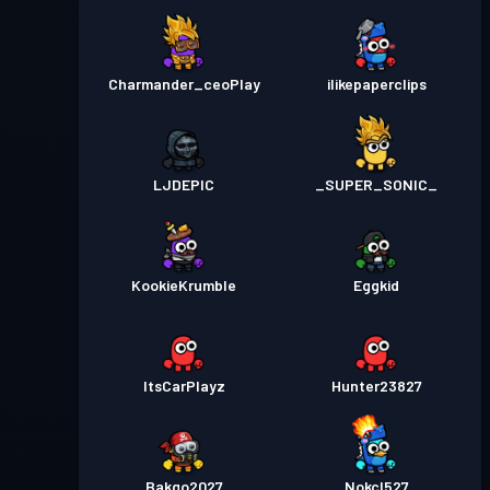
Charmander_ceoPlay
ilikepaperclips
LJDEPIC
_SUPER_SONIC_
KookieKrumble
Eggkid
ItsCarPlayz
Hunter23827
Bakgo2027
Nokcl527