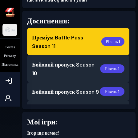
Досягнення:
UA
Преміум Battle Pass
Рівень 1
Season 11
Terms
Privacy
Бойовий пропуск
Season
Підтримка
Рівень 1
10
Бойовий пропуск
Season 9
Рівень 1
Бойовий пропуск
Season 4
Рівень 4
Мої ігри:
Преміум Battle Pass
Ігор ще немає!
Рівень 7
Season 3