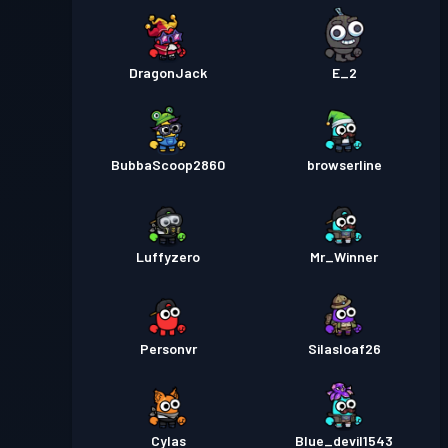
DragonJack
E_2
BubbaScoop2860
browserline
Luffyzero
Mr_Winner
Personvr
Silasloaf26
Cylas
Blue_devil1543