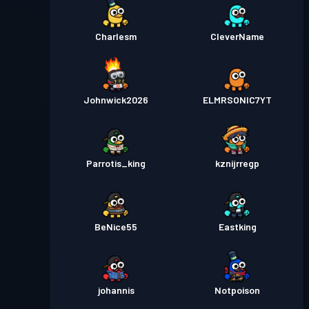
Charlesm
CleverName
Johnwick2026
ELMRSONIC7YT
Parrotis_king
kznijrregp
BeNice55
Eastking
johannis
Notpoison