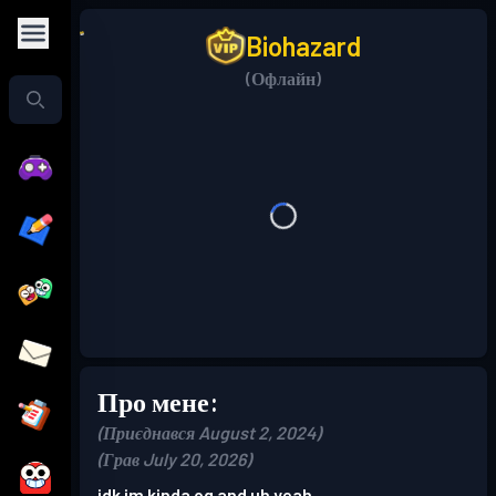
Biohazard
(Офлайн)
Про мене:
(Приєднався August 2, 2024)
(Грав July 20, 2026)
idk im kinda og and uh yeah