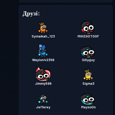
Друзі:
Бойовий пропуск
Season 2
Рівень 6
Бойовий пропуск
Season 1
Рівень 1
Symaikah_123
MIKEGOTOOF
Waylon42356
Sillyguy
Jimmy596
Sigma3
Jefferey
MaysoOn