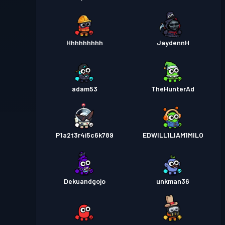
Hhhhhhhhh
JaydennH
adam53
TheHunterAd
P1a2t3r4i5c6k789
EDWILL1LIAM1MILO
Dekuandgojo
unkman36