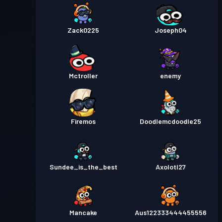
Zack0225
Joseph04
Mctroller
enemy
Firemos
Doodlemcdoodle25
Sundee_is_the_best
Axolotl27
Mancake
Aus122333444455556