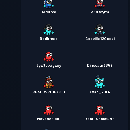
CarlitosF
e8rlfoyrm
Badbread
Godzilla12Godzi
6yz3cbagzuy
Dinosaur3359
REALSSPIDEYKID
Evan_2014
Maverick000
real_Snake447