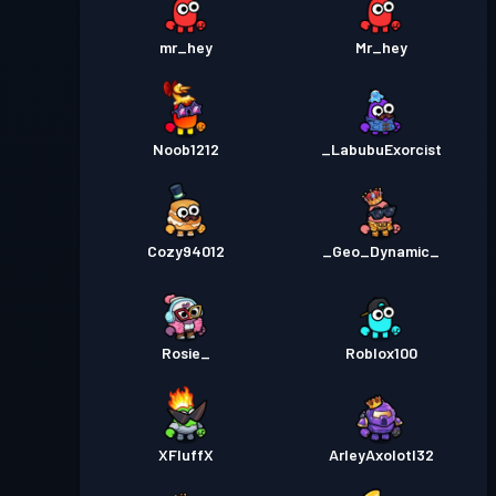
mr_hey
Mr_hey
Noob1212
_LabubuExorcist
Cozy94012
_Geo_Dynamic_
Rosie_
Roblox100
XFluffX
ArleyAxolotl32