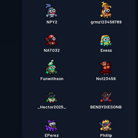
NPY2
grmz123456789
NATO32
Evess
Funwithson
No123456
_Hector2025_
BENDYDIESONB
EPerez
Phillip