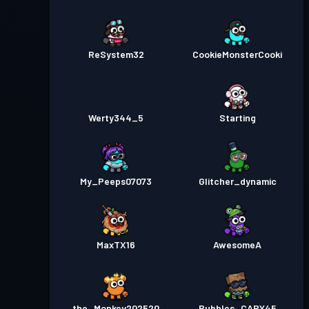
ReSystem32
CookieMonsterCooki
Werty344_5
Starting
My_Peeps07073
Glitcher_dynamic
MaxTX16
AwesomeA
the_Monkey202520
Bubbles_CAPY45