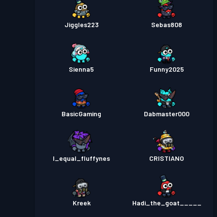
Jiggles223
Sebas808
Sienna5
Funny2025
BasicGaming
Dabmaster000
I_equal_fluffynes
CRISTIANO
Kreek
Hadi_the_goat_____