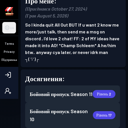
Про мене:
(Приєднався October 27, 2024)
(Грав August 5, 2026)
So I kinda quit All Out BUT If u want 2 know me
UA
more/just talk, then send me a msg on
discord , I'd love 2 chat! FF: 2 of MY ideas have
Terms
made it into AO! *Champ Schleem* A he/him
btw.. anyway cya later, or never idrk man
Privacy
┐⁠(⁠ ⁠∵⁠ ⁠)⁠┌
Підтримка
Досягнення:
Бойовий пропуск
Season 11
Рівень 2
Бойовий пропуск
Season
Рівень 17
10