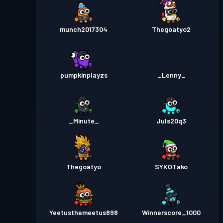
munch2017304
Thegoatyo2
pumpkinplayzs
_Lenny_
_Minute_
Juls20q3
Thegoatyo
SYKOTako
Yeetusthemeetus898
Winnerscore_1000