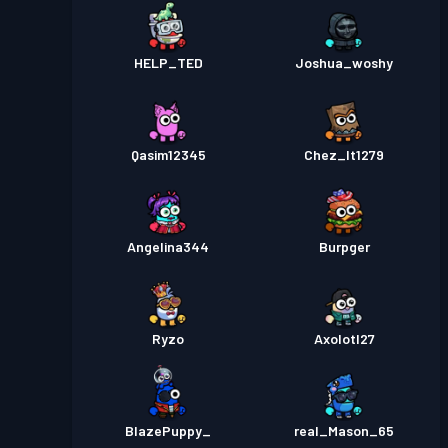
HELP_TED
Joshua_woshy
Qasim12345
Chez_It1279
Angelina344
Burpger
Ryzo
Axolotl27
BlazePuppy_
real_Mason_65