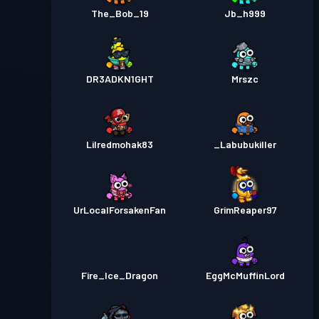
The_Bob_19
Jb_h999
DR3ADKN1GHT
Mrszc
Lilredmohak83
_Labubukiller
UrLocalForsakenFan
GrimReaper97
Fire_Ice_Dragon
EggMcMuffinLord