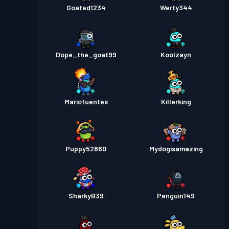
Goated1234
Werty344
Dope_the_goat99
Koolzayn
Mariofuentes
Killerking
Puppy52860
Mydogisamazing
SharkyB39
Penguin149