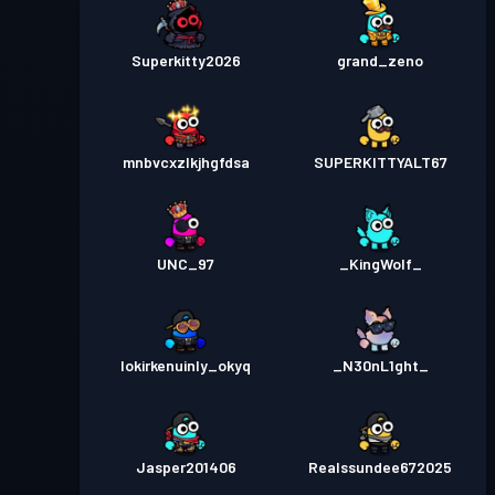
Superkitty2026
grand_zeno
mnbvcxzlkjhgfdsa
SUPERKITTYALT67
UNC_97
_KingWolf_
lokirkenuinly_okyq
_N30nL1ght_
Jasper201406
Realssundee672025