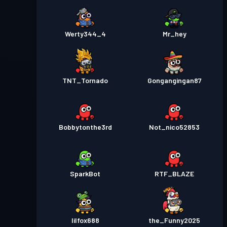
Werty344_4
Mr_hey
TNT_Tornado
Gongangingan87
Bobbytonthe3rd
Not_nico52853
SparkBot
RTF_BLAZE
lilfox688
the_Funny2025