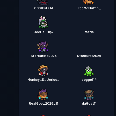
C001EstK1d
EggMcMuffin_
JoeDellBip7
Mafia
Starbursts2025
Starburst2025
Monkey_D_Jerico_
poggo114
RealGop_2026_11
daGoat11