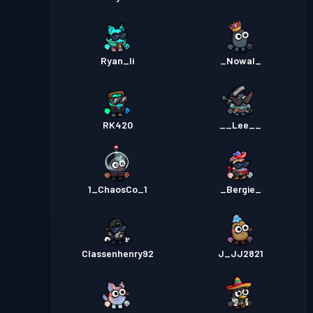
Ryan_li
_Nowal_
RK420
__Lee__
1_ChaosCo_1
_Bergie_
Classenhenry92
J_JJ2821