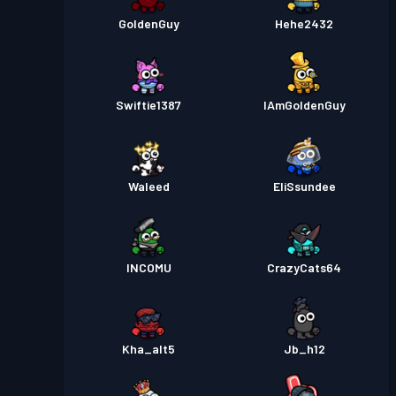
GoldenGuy
Hehe2432
Swiftie1387
IAmGoldenGuy
Waleed
EliSsundee
INCOMU
CrazyCats64
Kha_alt5
Jb_h12