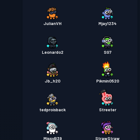
JulianVH
Mjay1234
Leonardo2
SG7
Jb_h20
Pikmin0520
tedproisback
Streeter
MissyB39
StrawStraw