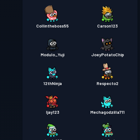
Collintheboss55
Carson123
Modulo_Yuji
JoeyPotatoChip
12thNinja
Respecto2
Ijay123
Mechagodzilla711