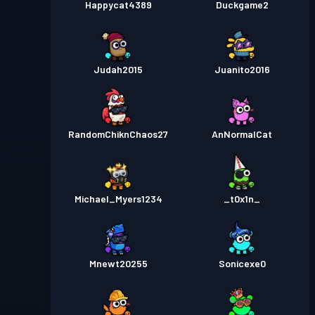
Happycat4389
Duckgame2
Judah2015
Juanito2016
RandomChiknChaos27
AnNormalCat
Michael_Myers1234
_t0x1n_
Mnewt20255
Sonicexe0