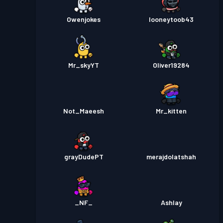
Owenjokes
looneytoob43
Mr_skyYT
Oliver19284
Not_Maeesh
Mr_kitten
grayDudePT
merajdolatshah
_NF_
Ashlay