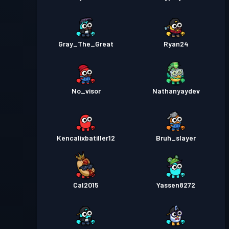
Gray_The_Great
Ryan24
No_visor
Nathanyaydev
Kencalixbatiller12
Bruh_slayer
Cal2015
Yassen8272