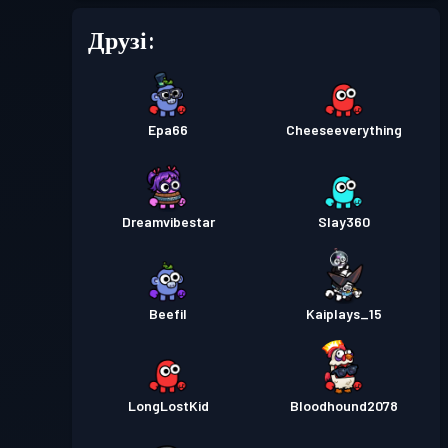
Друзі:
Epa66
Cheeseeverything
Dreamvibestar
Slay360
Beefil
Kaiplays_15
LongLostKid
Bloodhound2078