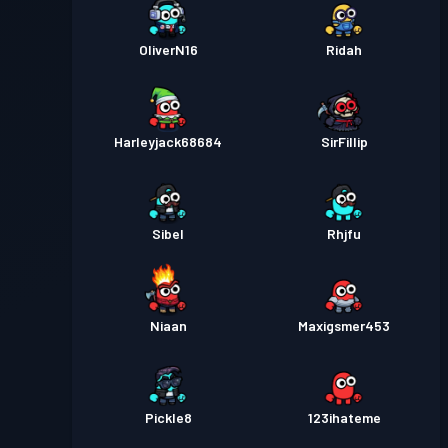
OliverN16
Ridah
Harleyjack68684
SirFillip
Sibel
Rhjfu
Niaan
Maxigsmer453
Pickle8
123ihateme