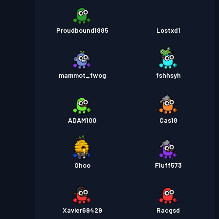
Proudbound1885
Lostxd1
mammot_fwog
fshhsyh
ADAM100
Cas18
Ohoo
Fluff573
Xavier69429
Racgsd