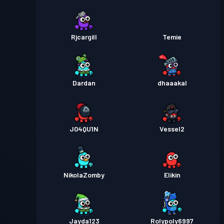
Rjcargill
Temie
Dardan
dhaaakal
J04QU1N
Vessel2
NikolaZomby
Elikin
Jayda123
Rolypoly6997