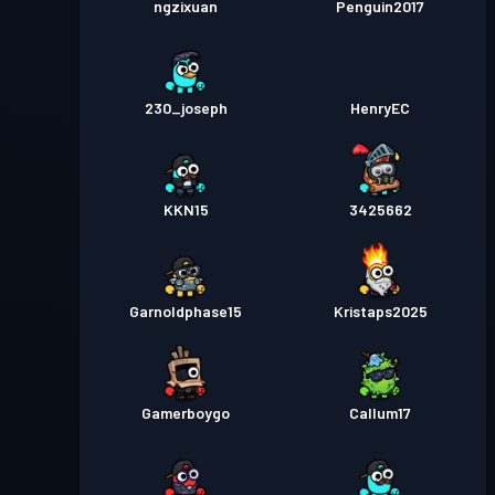
ngzixuan
Penguin2017
230_joseph
HenryEC
KKN15
3425662
Garnoldphase15
Kristaps2025
Gamerboygo
Callum17