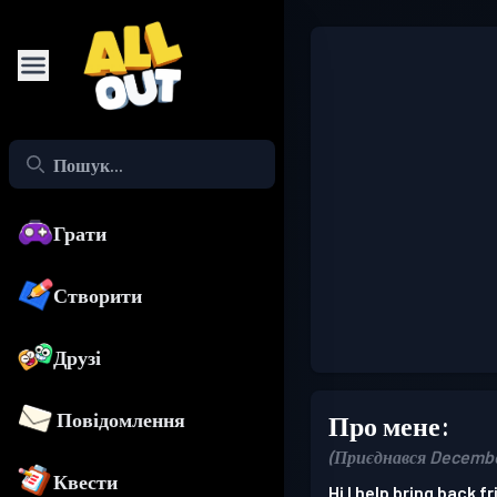
Грати
Створити
Друзі
Повідомлення
Про мене:
(Приєднався Decembe
Квести
Hi I help bring back f