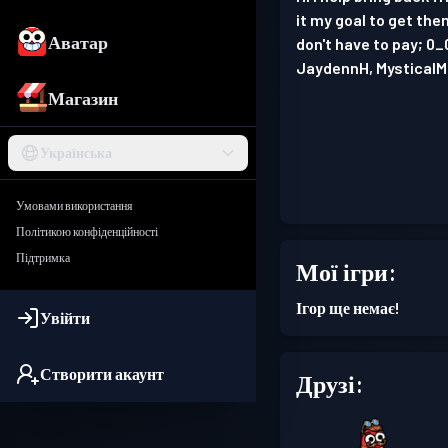
it my goal to get them
Аватар
don't have to pay; 0
JaydennH, MysticalMu
Магазин
Українська
Умовами використання
Політикою конфіденційності
Підтримка
Мої ігри:
Ігор ще немає!
Увійти
Створити акаунт
Друзі: