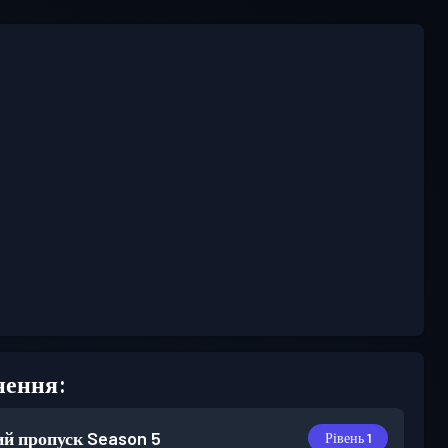
нення:
й пропуск
Season 5
Рівень 1