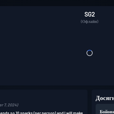
SG2
(Офлайн)
Досяг
r 7, 2024)
Бойови
riends so 10 sparks (per person) and I will make