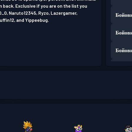
 back. Exclusive if you are on the list you
_0_0, Naruto12345, Ryzo, Lazergamer,
Бойови
ffin12, and Yippeebug.
Бойови
Бойови
Бойови