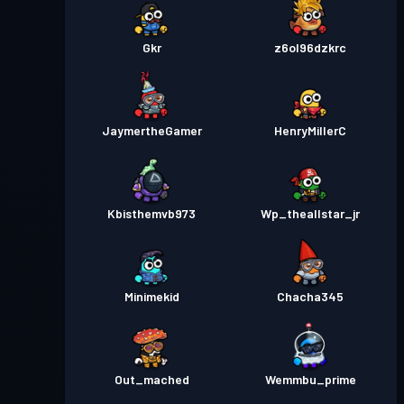
Gkr
z6ol96dzkrc
JaymertheGamer
HenryMillerC
Kbisthemvb973
Wp_theallstar_jr
Minimekid
Chacha345
Out_mached
Wemmbu_prime