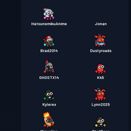
HatsunemikuAnime
Jonan
Brad2014
Dustyroads
GHOSTX14
Kk5
Kylerex
Lynn2025