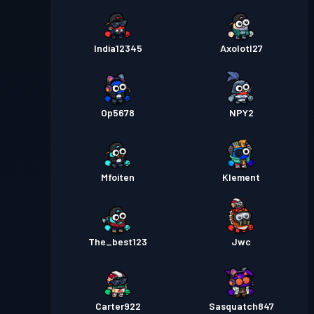
India12345
Axolotl27
Op5678
NPY2
Mfoiten
Klement
The_best123
Jwc
Carter922
Sasquatch847