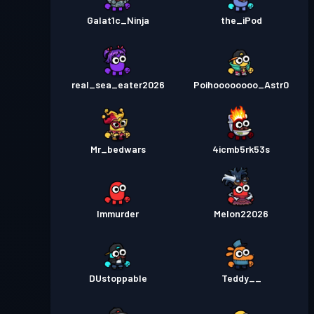
Galat1c_Ninja
the_iPod
real_sea_eater2026
Poihoooooooo_Astr0
Mr_bedwars
4icmb5rk53s
Immurder
Melon22026
DUstoppable
Teddy__