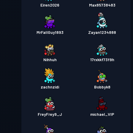
Eiren2026
Max85738483
MrFallGuy1893
Zayan1234888
Nihhuh
17rxkkf73f9h
zachnzidi
Bobbyk8
FreyFrey9_J
michael_VIP