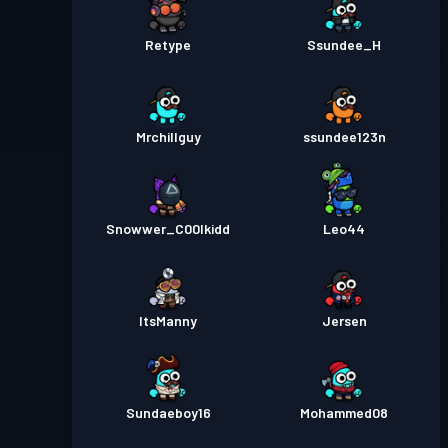
Retype
Ssundee_H
Mrchillguy
ssundee123n
Snowwer_C00lkidd
Leo44
ItsManny
Jersen
Sundaeboy16
Mohammed08