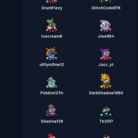
GrumFizzy
GlitchCode876
Icecream9
Jlee864
o0fym3me12
Jaci_yt
Pebble1234
DarkShadow1890
Silasloaf26
Tb2017