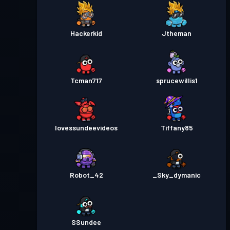
Hackerkid
Jtheman
Tcman717
sprucewillis1
Iovessundeevideos
Tiffany85
Robot_42
_Sky_dymanic
SSundee