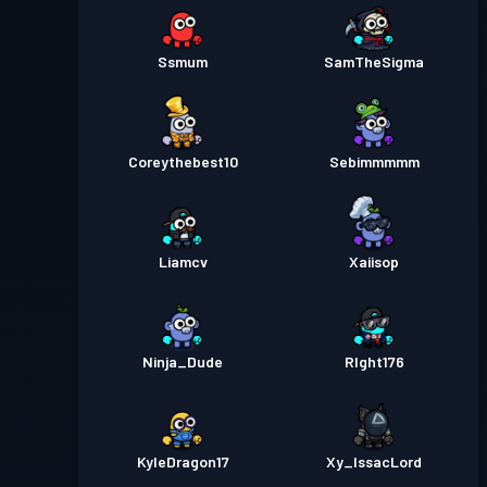
Ssmum
SamTheSigma
Coreythebest10
Sebimmmmm
Liamcv
Xaiisop
Ninja_Dude
RIght176
KyleDragon17
Xy_IssacLord