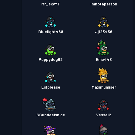
Mr_skyYT
Imnotaperson
Bluelight468
Jj123456
Puppydog62
Eme44E
Lolplease
Maximumiser
SSundeeisnice
Vessel2