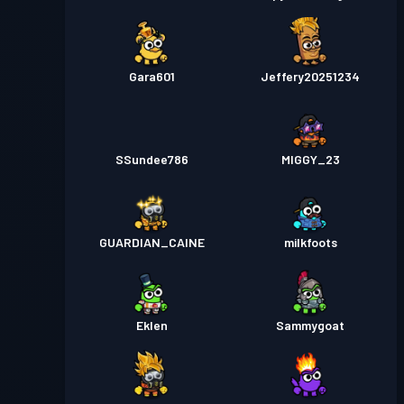
Gara601
Jeffery20251234
SSundee786
MIGGY_23
GUARDIAN_CAINE
milkfoots
Eklen
Sammygoat