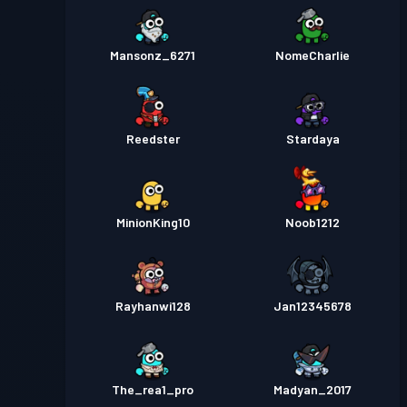
Mansonz_6271
NomeCharlie
Reedster
Stardaya
MinionKing10
Noob1212
Rayhanwi128
Jan12345678
The_rea1_pro
Madyan_2017