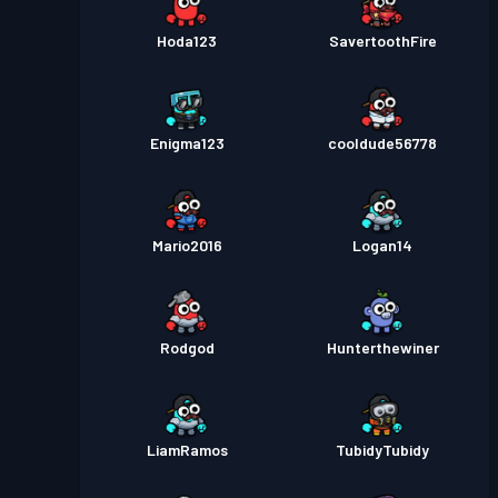
Hoda123
SavertoothFire
Enigma123
cooldude56778
Mario2016
Logan14
Rodgod
Hunterthewiner
LiamRamos
TubidyTubidy