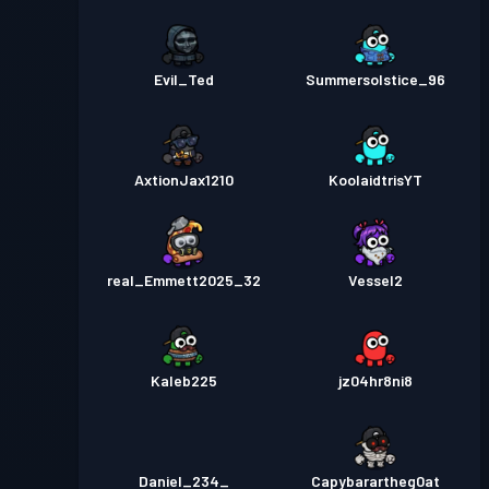
Evil_Ted
Summersolstice_96
AxtionJax1210
KoolaidtrisYT
real_Emmett2025_32
Vessel2
Kaleb225
jz04hr8ni8
Daniel_234_
Capybarartheg0at