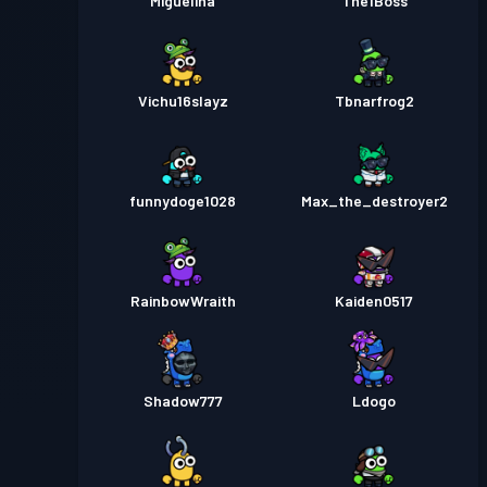
Miguelina
The1Boss
Vichu16slayz
Tbnarfrog2
funnydoge1028
Max_the_destroyer2
RainbowWraith
Kaiden0517
Shadow777
Ldogo