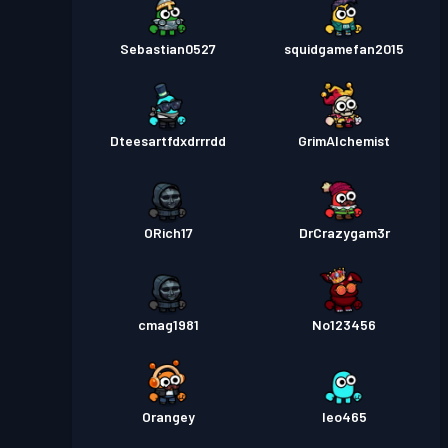
Sebastian0527
squidgamefan2015
Dteesartfdxdrrrdd
GrimAlchemist
ORich17
DrCrazygam3r
cmag1981
No123456
Orangey
leo465