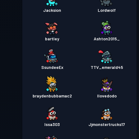
Jacksion
Lordwolf
bartley
Ashton2015_
SsundeeEx
TTV_emerald45
braydenbubbamac2
Ilovedodo
Issa303
Jjmonstertrucks17