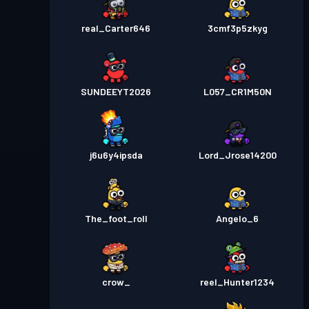
real_Carter646
3cmf3p5zkyg
SUNDEEYT2026
L057_CR1M50N
j6u6y4ipsda
Lord_Jrose14200
The_foot_roll
Angelo_6
crow_
reel_Hunter1234