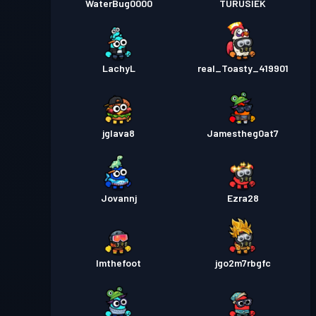
WaterBug0000
TURUSIEK
LachyL
real_Toasty_419901
jglava8
Jamestheg0at7
Jovannj
Ezra28
Imthefoot
jgo2m7rbgfc