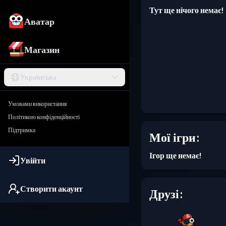
Тут ще нічого немає!
Аватар
Магазин
Українська
Умовами використання
Політикою конфіденційності
Підтримка
Мої ігри:
Ігор ще немає!
Увійти
Створити акаунт
Друзі: