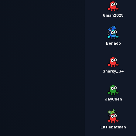
Gman2025
Benado
Sharky_34
JayChen
Littlebatman