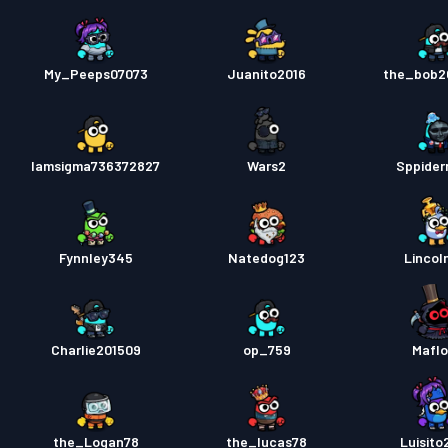
My_Peeps07073
Juanito2016
the_bob2
Iamsigma736372827
Wars2
Sppider
Fynnley345
Natedog123
Lincol
Charlie201509
op_759
Mafl
the_Logan78
the_lucas78
Luisito