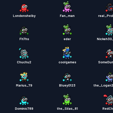
Londenshelby
Fan_man
real_Pro
Fh7hs
eder
Nickeh30
Chuchu2
coolgames
SomeDu
Marius_79
Bluey0123
the_Logan
Dominic789
the_Silas_81
RedCh