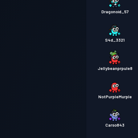
Dragonoid_57
S4d_3321
Jellybeanprpule8
NotPurpleMurple
Carso843