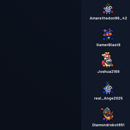
Amarethedon86_42
GamerBlast9
Joshua2169
real_Ange2025
Diamondrobot851