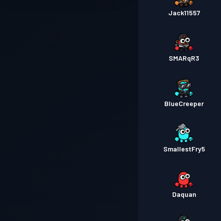
Jack11557
SMARqR3
BlueCreeper
SmallestFry5
Daquan