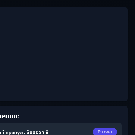
нення:
й пропуск
Season 9
Рівень 1