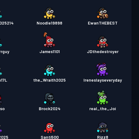
025214
Noodle19898
EwanTHEBEST
rrguy
James1101
JDthedestroyer
n17L
the_Wraith2025
Ireneslayseveryday
oso
Brock2024
real_the_Joi
2025
Santi500
Rizz8