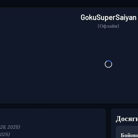
GokuSuperSaiyan
(Офлайн)
Досяг
26, 2025)
025)
Бойови