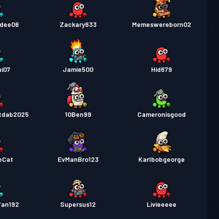
dee06
Zackary633
Memeswereborn02
i07
Jamie500
Hid679
tdab2025
10Ben99
Cameronisgood
eCat
EvManBro123
Karlbobgeorge
fan192
Supersus12
Livieeeee