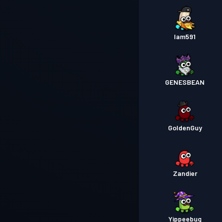
Iam591
GENESBEAN
GoldenGuy
Zandier
Yippeebug