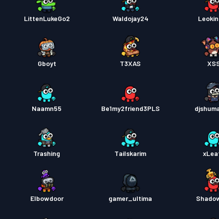
LittenLukeGo2
Waldojay24
Leokin
Gboyt
T3XAS
XS
Naamn55
Be1my2friend3PLS
djshum
Trashing
Tailskarim
xLea
Elbowdoor
gamer_ultima
Shado