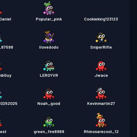
Daniel
Popular_pink
Cookieking123123
_67598
Ilovedodo
SniperRifle
mbGuy
LEROYVR
Jwace
20252025
Noah_good
Kevinmartin27
est
green_fire6969
Rhinosarecool_12