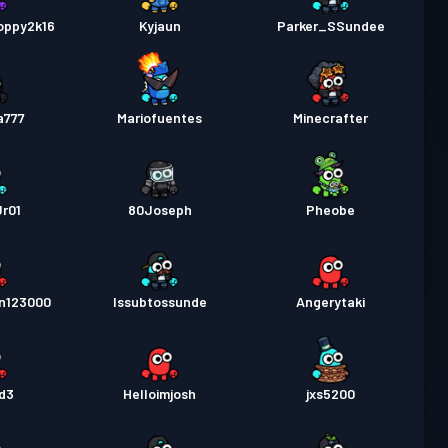
oppy2k16
Kyjaun
Parker_SSundee
й пропуск
Season 1
Рівень 3
a777
Mariofuentes
Minecrafter
r01
80Joseph
Pheobe
n123000
Issubtossunde
Angerytaki
d3
Helloimjosh
jxs5200