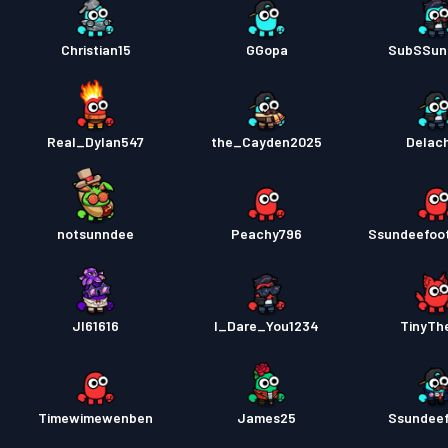
Christian15
GGopa
SubSSun
Real_Dylan547
the_Cayden2025
Delach
notsunndee
Peachy796
Ssundeefoo
Jl61616
I_Dare_You1234
TinyTh
Timewimewenben
James25
Ssundee