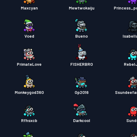
Maxcyan
Mewtwokaiju
Princess_p
Бойови
Voed
Bueno
Isabell
PrimateLove
FISHERBRO
RebelJ
Monkeygod360
Op2016
Ssundeefa
Rfhsxcb
Darkcool
Sund