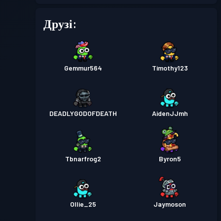
Друзі:
Gemmur564
Timothy123
DEADLYGODOFDEATH
AidenJJmh
Tbnarfrog2
Byron5
Ollie_25
Jaymoson