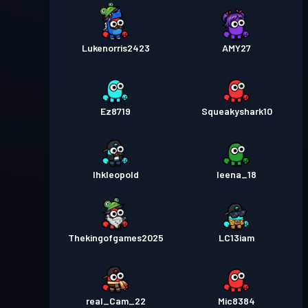
Lukenorris2423
AMY27
Ez8719
Squeakyshark10
Ihkleopold
leena_18
Thekingofgames2025
LC13iam
real_Cam_22
Mic8384