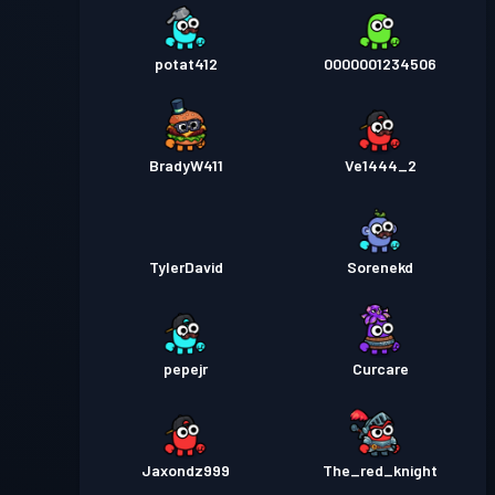
potat412
0000001234506
BradyW411
Ve1444_2
TylerDavid
Sorenekd
pepejr
Curcare
Jaxondz999
The_red_knight