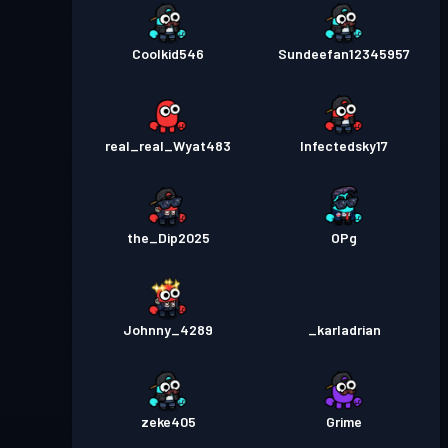
Coolkid546
Sundeefan12345957
real_real_Wyat483
Infectedsky17
the_Dip2025
OPg
Johnny_4289
_karladrian
zeke405
Grime