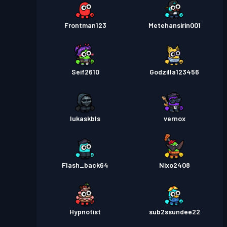
Frontman123
Metehansirin001
Seif2610
Godzilla123456
lukaskbls
vernox
Flash_back64
Nixo2408
Hypnotist
sub2ssundee22