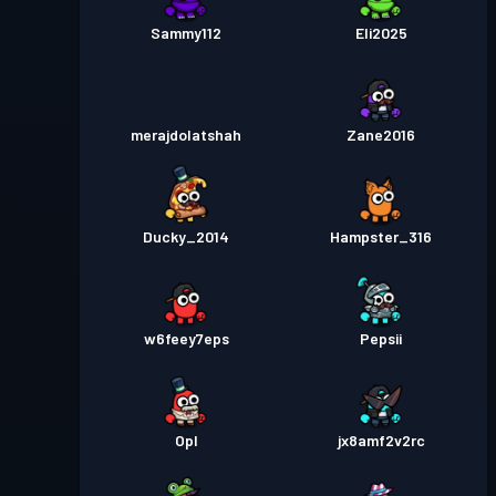
Sammy112
Eli2025
merajdolatshah
Zane2016
Ducky_2014
Hampster_316
w6feey7eps
Pepsii
Opl
jx8amf2v2rc