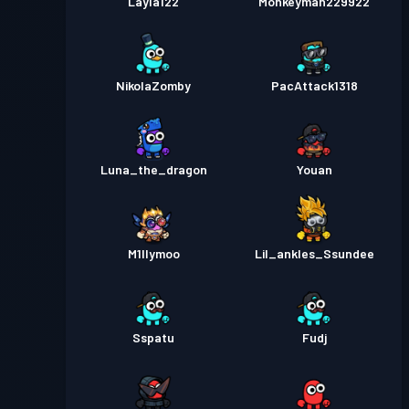
Layla122
Monkeyman229922
NikolaZomby
PacAttack1318
Luna_the_dragon
Youan
M1llymoo
Lil_ankles_Ssundee
Sspatu
Fudj