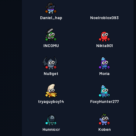
Daniel_hap
Noelroblox093
INCOMU
Nikta901
Nu9get
Moria
tryaguyboy14
FoxyHunter277
Hunniccr
Koben