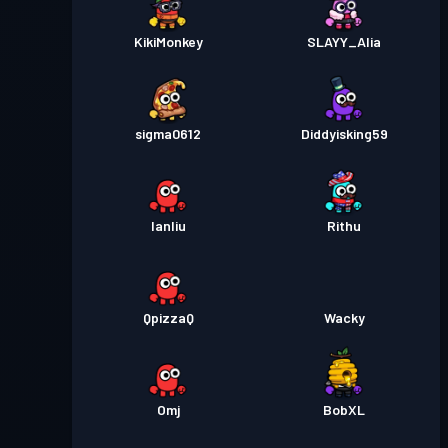
KikiMonkey
SLAYY_Alia
sigma0612
Diddyisking59
Ianliu
Rithu
QpizzaQ
Wacky
Omj
BobXL