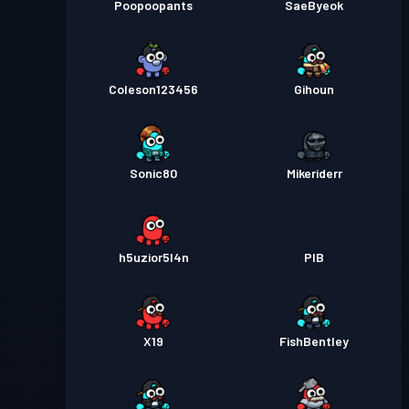
Poopoopants
SaeByeok
Coleson123456
Gihoun
Sonic80
Mikeriderr
h5uzior5l4n
PIB
X19
FishBentley