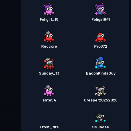
Feligirl_15
Feligirl841
Redcore
Pro372
Sunday_13
BaconKindaGuy
ante54
Creeper20252026
Frost_fire
SSundee