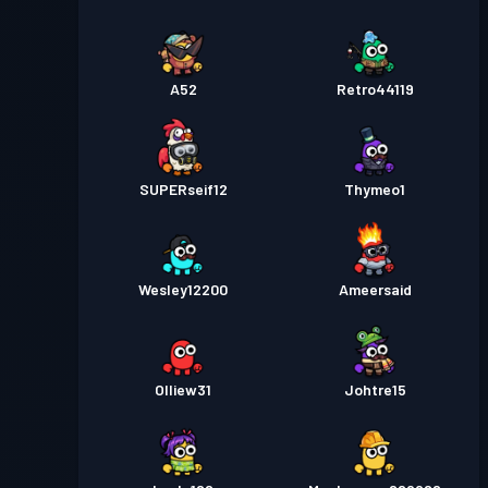
A52
Retro44119
SUPERseif12
Thymeo1
Wesley12200
Ameersaid
Olliew31
Johtre15