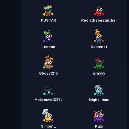
PJSTAR
Redisthebestinther
Leodan
Kaicenet
Gboyy1215
grayyy
Mckemzie1337x
Night_man
Simon1_
Kuzi