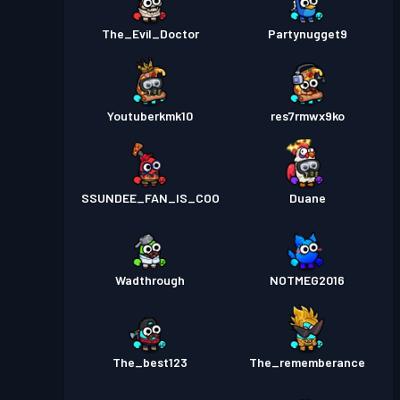
The_Evil_Doctor
Partynugget9
Youtuberkmk10
res7rmwx9ko
SSUNDEE_FAN_IS_COO
Duane
Wadthrough
NOTMEG2016
The_best123
The_rememberance