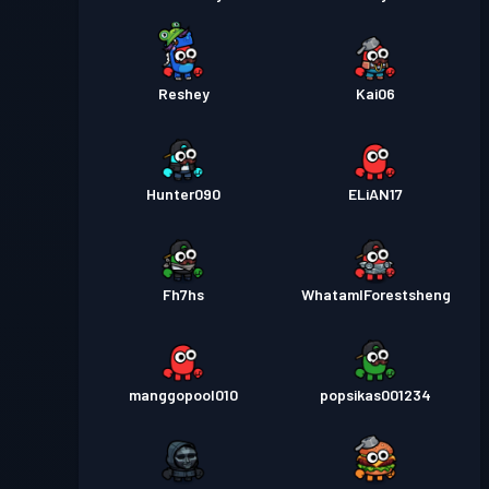
Reshey
Kai06
Hunter090
ELiAN17
Fh7hs
WhatamIForestsheng
manggopool010
popsikas001234