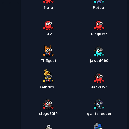
Mafa
Potpat
LJjo
Pingu123
Th3goat
jawad490
FelbricYT
Hacker23
slogo2014
giantsheeper