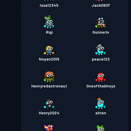
Issa12345
Jack0907
Rigi
Gunnerlv
Noyan2015
peace123
Henryredastronaut
Oneofthebhoys
Henry2024
ehren