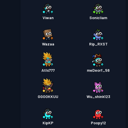
Viwan
Sonicliam
Wazaa
Rip_RXST
Atls777
meDeorf_56
GGOOKKUU
Wu_shink123
KipKP
Poopy12