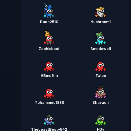
Ruan2510
Mushroom1
Zachisbest
Smcdowell
HBmuffin
Talee
Mohammed1990
Shavaun
ThebeastBesty542
H3y