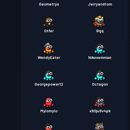
Geometrys
Jerryandtom
Otfer
Bgq
WendyEater
Nikosemman
Georgepower12
Octagon
Mylomylo
x90ju9v4pk