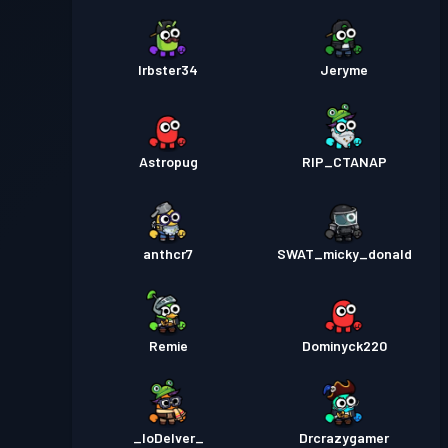
Irbster34
Jeryme
Astropug
RIP_CTANAP
anthcr7
SWAT_micky_donald
Remie
Dominyck220
_IoDelver_
Drcrazygamer