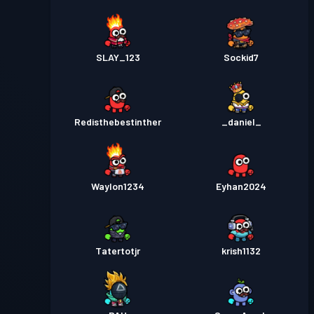
SLAY_123
Sockid7
Redisthebestinther
_daniel_
Waylon1234
Eyhan2024
Tatertotjr
krish1132