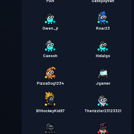
PAH
SassyAyvah
Owen_jr
Roar23
Caesoh
Hidalgo
PizzaDog1234
Jgamer
B1HockeyKid97
Therizzler23123321