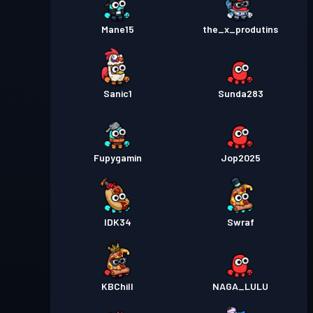
Mane15
the_x_produtins
Sanic1
Sunda283
Fupygamin
Jop2025
IDK34
Swraf
KBChill
NAGA_LULU