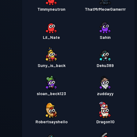
Timmyneutron
ThatMrMeowGamerrr
Lil_Nate
Sahin
Suny_is_back
Deku389
sloan_beck123
zuddayy
Robertsayshello
Dragon10