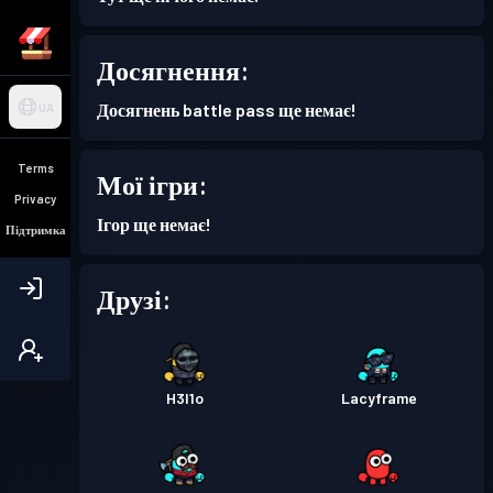
Досягнення:
Досягнень battle pass ще немає!
UA
Terms
Мої ігри:
Privacy
Ігор ще немає!
Підтримка
Друзі:
H3l1o
Lacyframe