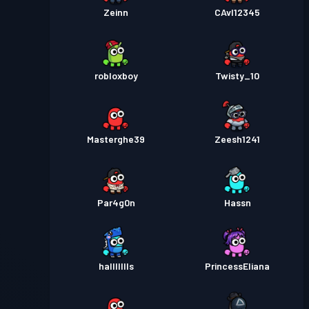
Zeinn
CAvI12345
robloxboy
Twisty_10
Masterghe39
Zeesh1241
Par4g0n
Hassn
hallllllls
PrincessEliana