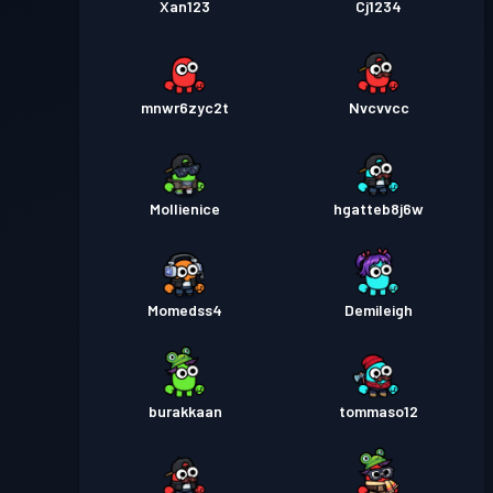
Xan123
Cj1234
mnwr6zyc2t
Nvcvvcc
Mollienice
hgatteb8j6w
Momedss4
Demileigh
burakkaan
tommaso12