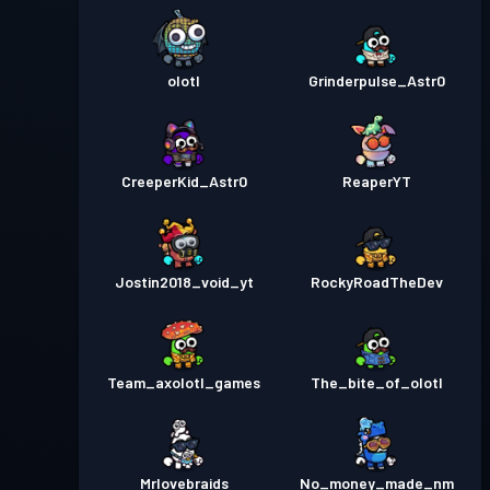
olotl
Grinderpulse_Astr0
CreeperKid_Astr0
ReaperYT
Jostin2018_void_yt
RockyRoadTheDev
Team_axolotl_games
The_bite_of_olotl
Mrlovebraids
No_money_made_nm