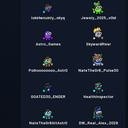
lokirkenuinly_okyq
Jewely_2025_v0id
Astro_Games
SkywardRiver
Poihoooooooo_Astr0
NateTheGr8_Pulse30
GOATED30_ENDER
HealthInspector
NateTheGr8AltAstr0
DW_Real_Alex_2029