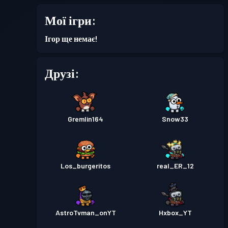
Бойовий пропуск
Season 7
Мої ігри:
Рівень 1
Ігор ще немає!
Бойовий пропуск
Season 6
Рівень 1
Друзі:
Бойовий пропуск
Season 5
Рівень 1
Бойовий пропуск
Season 4
Рівень 1
Gremlin164
Snow33
Los_burgeritos
real_ER_12
AstroTvman_onYT
Hxbox_YT