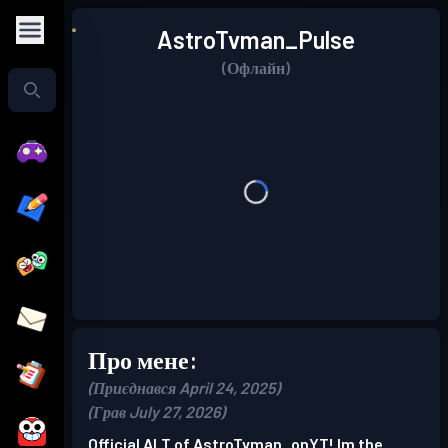
AstroTvman_Pulse
(Офлайн)
Про мене:
(Приєднався April 24, 2025)
(Грав July 27, 2026)
Official ALT of AstroTvman_onYT! Im the