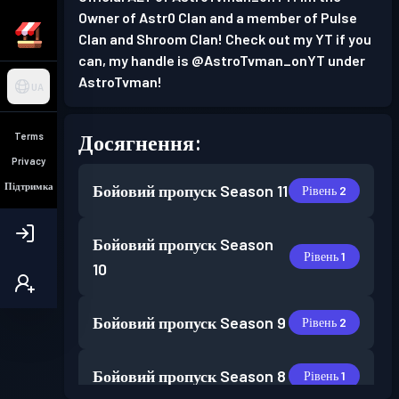
Owner of Astr0 Clan and a member of Pulse
Clan and Shroom Clan! Check out my YT if you
can, my handle is @AstroTvman_onYT under
AstroTvman!
UA
Досягнення:
Terms
Privacy
Підтримка
Бойовий пропуск
Season 11
Рівень 2
Бойовий пропуск
Season
Рівень 1
10
Бойовий пропуск
Season 9
Рівень 2
Бойовий пропуск
Season 8
Рівень 1