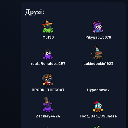
Друзі:
Mb190
Pikygab_5676
real_Ronaldo_CR7
Lukiedookie1923
BROOK_THEGOAT
Hypednovax
Zackery4424
Foot_Dab_SSundee