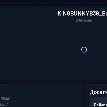
KINGBUNNYB39_B
(Офлайн)
Досяг
 2025)
025)
Бойови