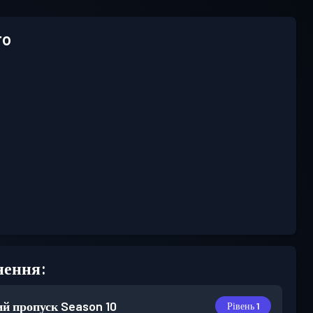
ro
нення:
й пропуск
Season 10
Рівень 1