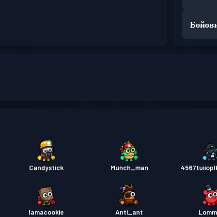
Бойови
Candystick
Munch_man
4567tuiiop
Iamacookie
Anti_ant
Lomm