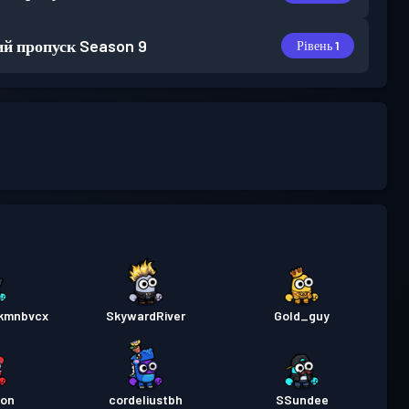
й пропуск
Season 9
Рівень 1
lkmnbvcx
SkywardRiver
Gold_guy
on
cordeliustbh
SSundee