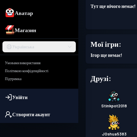
Тут ще нічого немає!
Аватар
Магазин
Мої ігри:
Українська
Ігор ще немає!
Умовами використання
Політикою конфіденційності
Друзі:
Підтримка
Увійти
Stinkpot2018
Створити акаунт
JOshua5383