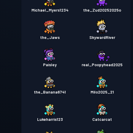
Michael_Myers1234
the_Zud20252025o
the_Jaws
SkywardRiver
Paisley
real_Poopyhead2025
the_Banana6741
Milo2025_21
Lukeharris123
Catcarcat