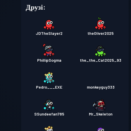
Друзі:
JDTheSlayer2
theOliver2025
PhillipSogma
the_the_Cat2025_93
Pedro___EXE
monkeyguy333
SSundeefan785
Mr_Skeleton