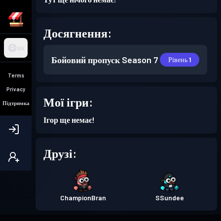
Досягнення:
UA
Бойовий пропуск
Season 7
Рівень 1
Terms
Privacy
Мої ігри:
Підтримка
Ігор ще немає!
Друзі:
ChampionBran
SSundee