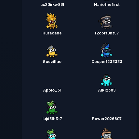
ux20irkw98l
Mariothefirst
Huracane
f2obrf0ht97
Godzillao
Cooper1233333
Apolo_31
Alk12389
iujd5lh3t7
Power2026807