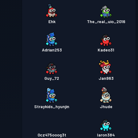
Ehk
The_real_uio_2016
Adrian253
Kadeo31
Guy_72
Jan963
Straykids_hyunjin
Jhude
0cz475ooog3t
laron384