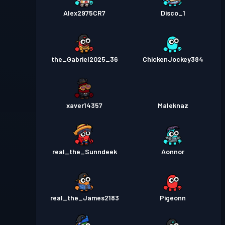
Alex2975CR7
Disco_1
the_Gabriel2025_36
ChickenJockey384
xaver14357
Maleknaz
real_the_Sunndeek
Aonnor
real_the_James2183
Pigeonn