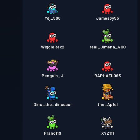
Ydj_596
James3y55
WiggleRex2
real_Jimena_400
Penguin_J
RAPHAEL093
Dino_the_dinosaur
the_Apfel
Frand119
XYZ111