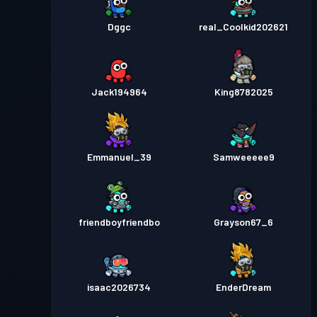
Dggc
real_Coolkid202621
Jack194964
King8782025
Emmanuel_39
Samweeeee9
friendboyfriendbo
Grayson67_6
isaac2026734
EnderDream