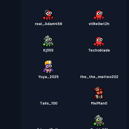
real_Adam456
vll8e0wt2h
Kj355
Techoblade
Yuya_2025
the_the_matteo202
Tails_100
MelMan0