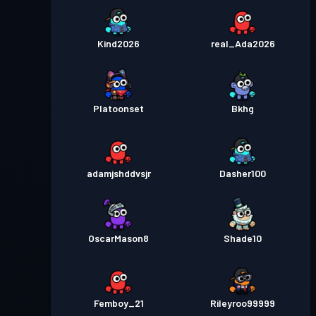
Kind2026
real_Ada2026
Platoonset
Bkhg
adamjshddvsjr
Dasher100
OscarMason8
Shade10
Femboy_21
Rileyroo99999