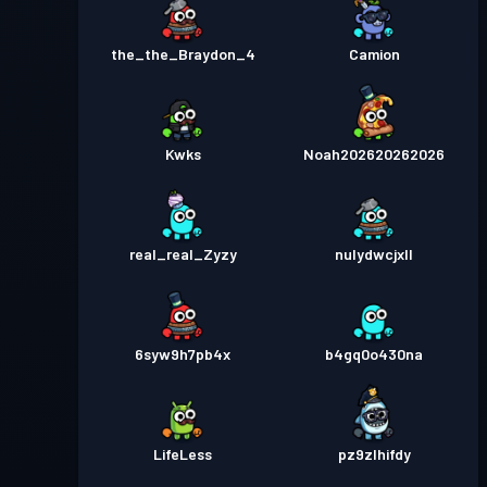
the_the_Braydon_4
Camion
Kwks
Noah202620262026
real_real_Zyzy
nulydwcjxll
6syw9h7pb4x
b4gq0o430na
LifeLess
pz9zlhifdy