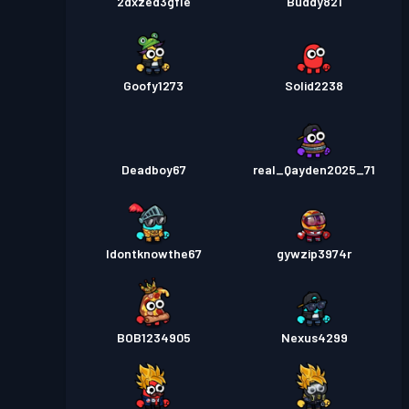
2dxzed3gfle
Buddy821
Goofy1273
Solid2238
Deadboy67
real_Qayden2025_71
Idontknowthe67
gywzip3974r
BOB1234905
Nexus4299