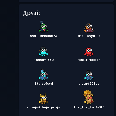
Друзі:
real_Joshua623
the_Dogsrule
Parham1660
real_Presiden
Starsofsyd
gjotg4509ge
Jdkejwkrhejwgwjsjs
the_the_Luffy310