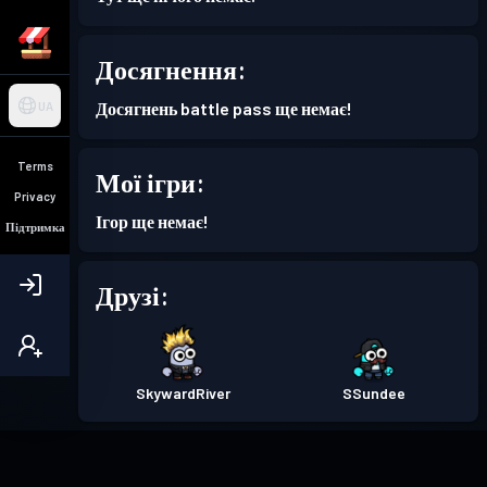
Досягнення:
Досягнень battle pass ще немає!
UA
Terms
Мої ігри:
Privacy
Ігор ще немає!
Підтримка
Друзі:
SkywardRiver
SSundee