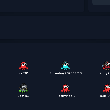
HYT82
Sigmaboy202569610
Kirby2
Jeff155
Flashvince16
Ben12