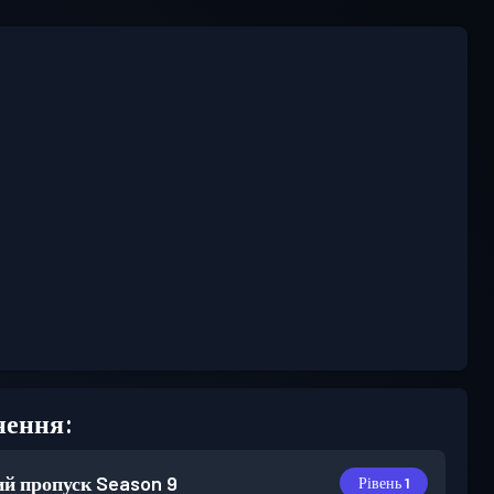
нення:
й пропуск
Season 9
Рівень 1