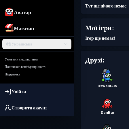
Тут ще нічого немає!
Аватар
Мої ігри:
Магазин
Ігор ще немає!
Українська
Друзі:
Умовами використання
Політикою конфіденційності
Підтримка
Oswald415
Увійти
Створити акаунт
DanBar