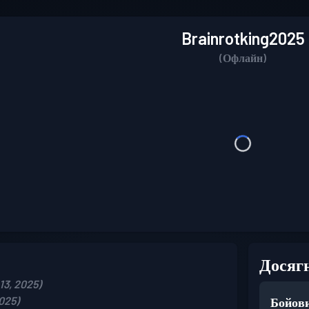
Brainrotking2025
(Офлайн)
Досяг
13, 2025)
025)
Бойови