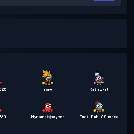
520
einw
Katie_kat
780
Mynameisjhaycob
Foot_Dab_SSundee