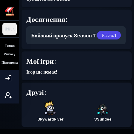
Досягнення:
UA
Бойовий пропуск
Season 11
Рівень 1
Terms
Privacy
Мої ігри:
Підтримка
Ігор ще немає!
Друзі:
SkywardRiver
SSundee