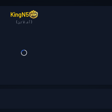
KingN5
(آف لائن)