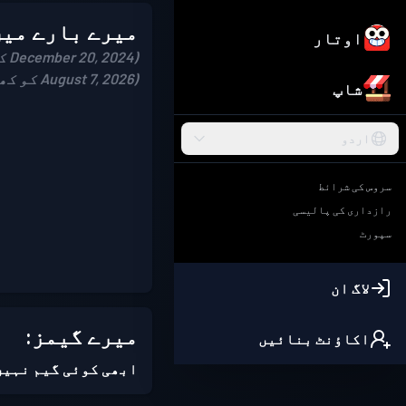
میرے بارے میں
اوتار
(December 20, 2024 کو شامل ہوئے)
(August 7, 2026 کو کھیلا)
شاپ
اردو
سروس کی شرائط
رازداری کی پالیسی
سپورٹ
لاگ ان
میرے گیمز:
اکاؤنٹ بنائیں
ابھی کوئی گیم نہیں