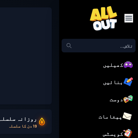
کھیلیں
بنائیں
دوست
پیغامات
روزانہ سلسلہ
19 دن کا سلسلہ
کویسٹس