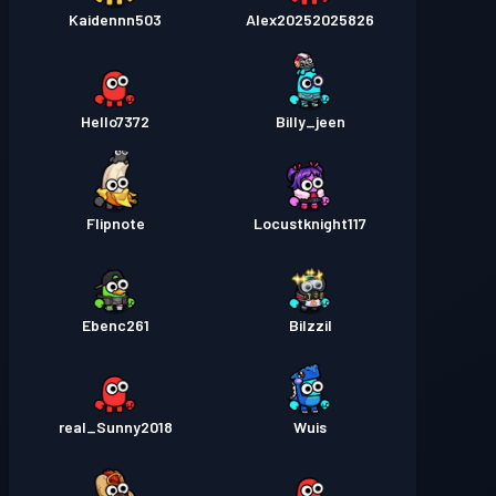
Kaidennn503
Alex20252025826
Hello7372
Billy_jeen
Flipnote
Locustknight117
Ebenc261
Bilzzil
real_Sunny2018
Wuis