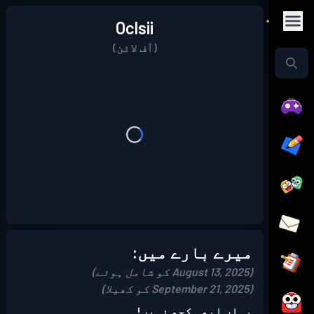
Oclsii
(آف لائن)
میرے بارے میں:
(August 13, 2025 کو شامل ہوئے)
(September 21, 2025 کو کھیلا)
یہاں ابھی کچھ نہیں!