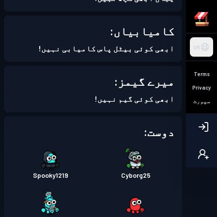
کامیابیاں:
ابھی کوئی بیٹل پاس کامیابی نہیں!
UR
Terms
میرے گیمز:
Privacy
ابھی کوئی گیم نہیں!
سپورٹ
دوست:
Spooky1219
Cyborg25