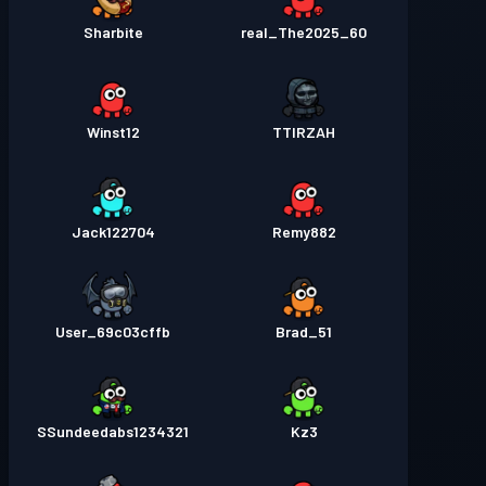
Sharbite
real_The2025_60
Winst12
TTIRZAH
Jack122704
Remy882
User_69c03cffb
Brad_51
SSundeedabs1234321
Kz3