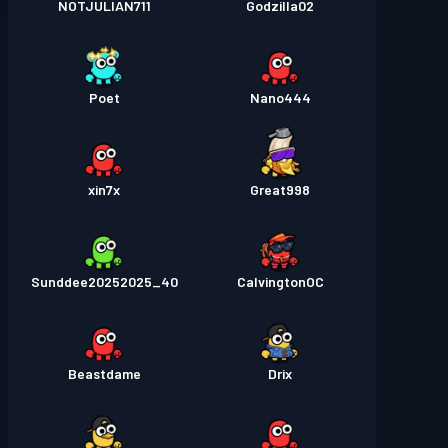
NOTJULIAN711
Godzilla02
Poet
Nano444
xin7x
Great998
Sunddee20252025_40
CalvingtonOC
Beastdame
Drix