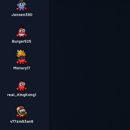
Jensen390
Burger525
Mistery17
real_KingKong1
v77zm93an6