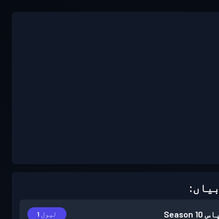
یاں:
اس
Season 10
لیول 1