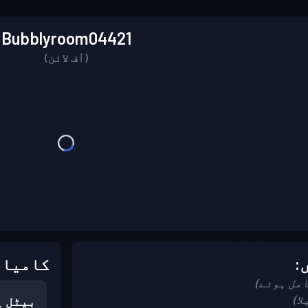
Bubblyroom04421
(آف لائن)
:
کامیاب
بیٹل پ