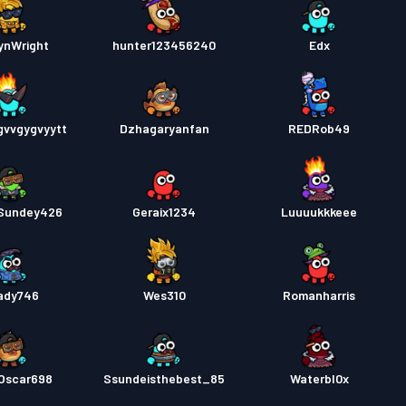
ynWright
hunter123456240
Edx
gvvgygvyytt
Dzhagaryanfan
REDRob49
Sundey426
Geraix1234
Luuuukkkeee
ady746
Wes310
Romanharris
Oscar698
Ssundeisthebest_85
Waterbl0x