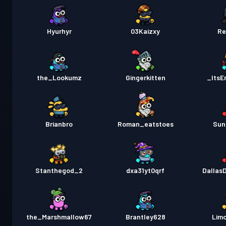
Hyurhyr
03Kaizxy
Re
the_Lookumz
Gingerkitten
ItsE
Brianbro
Roman_eatstoes
Sun
Stanthegod_2
dxa31yt0qrf
Dallas
the_Marshmallow67
Brantley628
Lim