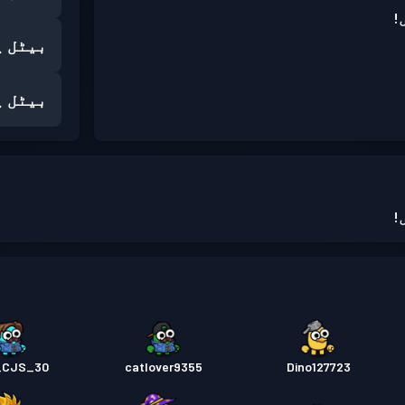
!
بیٹل پ
بیٹل پ
!
_CJS_30
catlover9355
Dino127723