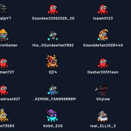
aljvYT
Ssundee20262026_20
IsaiahO123
rrorGamer_
the_SSundeefan7892
Ssunddefan2026440
man727
Dj74
Dasher20fifteen
DaGreat827
POKEMON_FAN999888M
Shylow
on73583
Kirb0_EXE
real_ELLIS_3