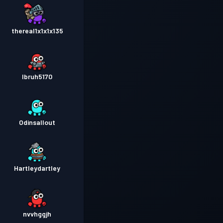
thereal1x1x1x135
Ibruh5170
Odinsallout
Hartleydartley
nvvhggjh