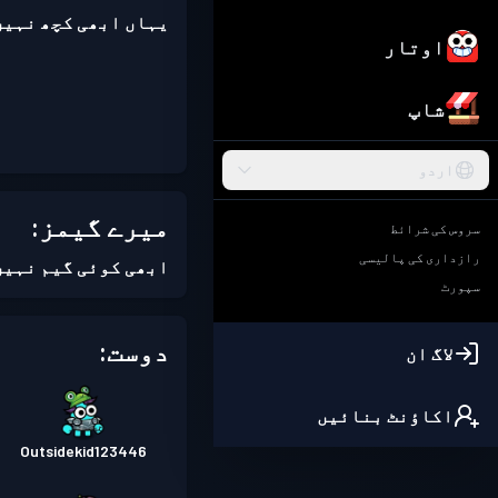
یہاں ابھی کچھ نہیں
اوتار
شاپ
اردو
میرے گیمز:
سروس کی شرائط
رازداری کی پالیسی
ابھی کوئی گیم نہیں
سپورٹ
دوست:
لاگ ان
اکاؤنٹ بنائیں
Outsidekid123446