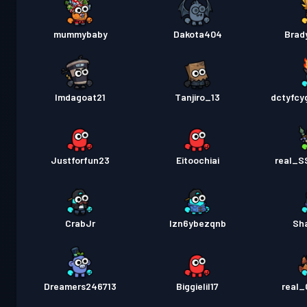
mummybaby
Dakota404
Brad
Imdagoat21
Tanjiro_13
dctyfcy
Justforfun23
Eitoochiai
real_S
CrabJr
lzn6ybezqnb
Sh
Dreamers246713
Biggielil17
real_