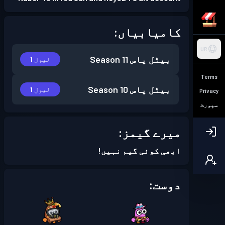
کامیابیاں:
UR
بیٹل پاس
Season 11
لیول 1
Terms
بیٹل پاس
Season 10
لیول 1
Privacy
سپورٹ
میرے گیمز:
ابھی کوئی گیم نہیں!
دوست: