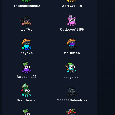
Thechosenone2
Werty344_6
_JTV_
CatLover15165
hey324
Mr_kitten
AwesomeA3
ot_golden
Brantleyson
999999Behindyou