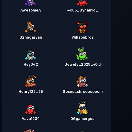
AwesomeA
_4o65_Dynamic
Dzhagaryan
Willsonbro2
Hey342
Jewely_2025_v0id
Henry123_35
Gosns_shrooooooom
Vava1234
OGgamergod