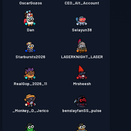
OscarGozos
CEO_Alt_Account
Dan
Selayun38
Starbursts2O26
LASERKNIGHT_LASER
RealGop_2026_11
Mrsheesh
Monkey_D_Jerico_
benslayfanSS_pulse