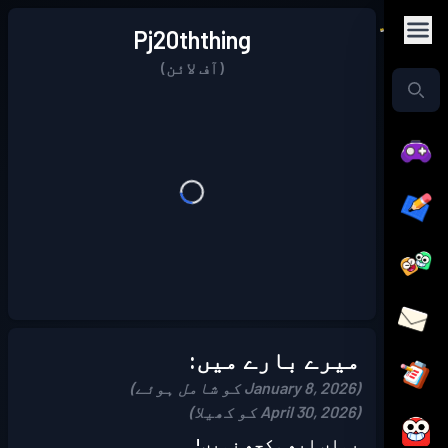
Pj20ththing
(آف لائن)
میرے بارے میں:
(January 8, 2026 کو شامل ہوئے)
(April 30, 2026 کو کھیلا)
یہاں ابھی کچھ نہیں!