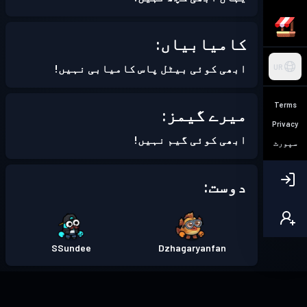
کامیابیاں:
ابھی کوئی بیٹل پاس کامیابی نہیں!
UR
Terms
میرے گیمز:
Privacy
ابھی کوئی گیم نہیں!
سپورٹ
دوست:
SSundee
Dzhagaryanfan