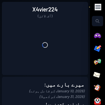
X4vier224
(آف لائن)
میرے بارے میں:
(January 10, 2026 کو شامل ہوئے)
(January 31, 2026 کو کھیلا)
یہاں ابھی کچھ نہیں!