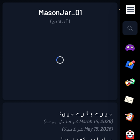
MasonJar_01
(آف لائن)
میرے بارے میں:
(March 14, 2026 کو شامل ہوئے)
(May 15, 2026 کو کھیلا)
یہاں ابھی کچھ نہیں!