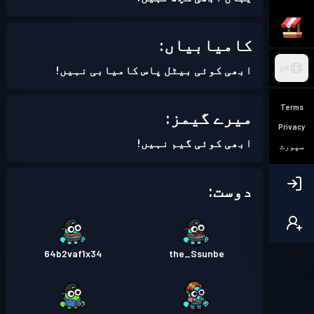
کامیابیاں:
ابھی کوئی بیٹل پاس کامیابی نہیں!
UR
Terms
میرے گیمز:
Privacy
ابھی کوئی گیم نہیں!
سپورٹ
دوست:
64b2vaf1x34
the_Ssunbe