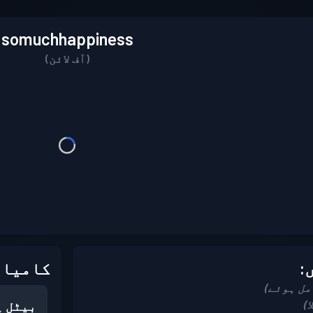
somuchhappiness
(آف لائن)
:
کامیاب
بیٹل پ