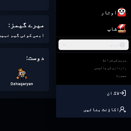
اوتار
میرے گیمز:
شاپ
ابھی کوئی گیم نہیں
اردو
دوست:
سروس کی شرائط
رازداری کی پالیسی
سپورٹ
Dzhagaryan
لاگ ان
اکاؤنٹ بنائیں