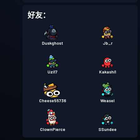
战斗通行证
Season 1
等级 7
好友：
Duskghost
Jb_r
Uzi17
Kakashi1
Cheese55736
Weasel
ClownPierce
SSundee