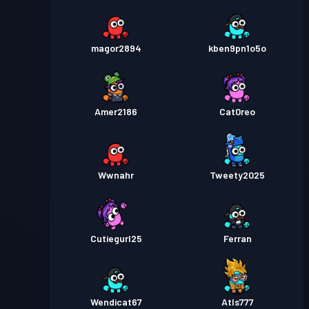
magor2894
kben9pn1o5o
Amer2186
Cat0reo
Wwnahr
Tweety2025
Cutiegurl25
Ferran
Wendicat67
Atls777