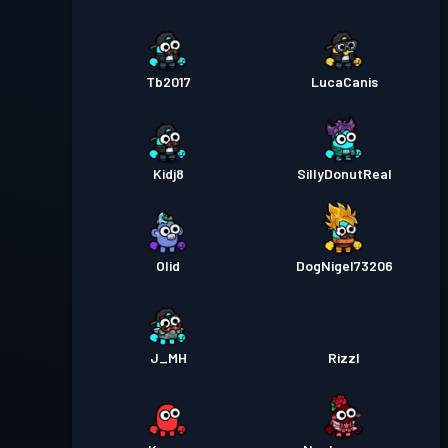
Tb2017
LucaCanis
Kidj8
SillyDonutReal
Olid
DogNigel73206
J_MH
Rizzl