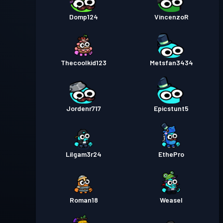
Domp124
VincenzoR
Thecoolkid123
Metsfan3434
Jordenr717
Epicstunt5
Lilgam3r24
EthePro
Roman18
Weasel