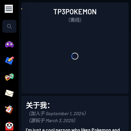
TP3POKEMON
（离线）
关于我：
（加入于 September 1, 2024）
（游玩于 March 3, 2025）
I’m just a cool person who likes Pokemon and